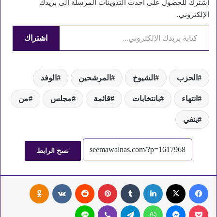
اشترك للحصول على أحدث التدوينات المرسلة إلى بريدك
الإلكتروني.
كتابة بريدك الإلكتروني...
اشتراك
الحزب
الشيوخ
المرشحين
الوفد
انتهاء
بانتخابات
قائمة
مجلس
من
ينفي
نسخ الرابط
فيسبوك
‫X
لينكدإن
‏Tumblr
بينتيريست
‏Reddit
‏VKontakte
Odnoklassniki
‫Pocket
ماسنجر
واتساب
تيلقرام
ڤايبر
لاين