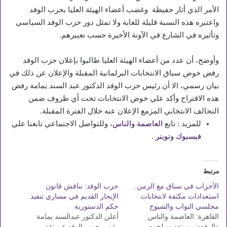
الأمر الذي أثار حفيظة وغضب أعضاء الهيئة العليا بحزب الوفد
واعتبره هذه النسبة قليلة للغاية ولا تمثل دور حزب الوفد السياسي
وتأثيره في الشارع في الآونة الأخيرة حسب تعبيرهم.
وأوضح، أن عدد من أعضاء الهيئة العليا طالبوا بإعلان حزب الوفد
رفض خوض سباق الانتخابات البرلمانية المقبلة والإعلان عن ذلك في
بيان رسمي، الا أن رئيس حزب الوفد الدكتور عبد السند يمامة رفض
هذه الاقتراح وأكد علي خوض الانتخابات تحت أي ظروف ضمن
التحالف الانتخابي المزمع الإعلان عنه خلال الفترة المقبلة.
للمزيد : تابع
العاصمة والناس
، وللتواصل الاجتماعي تابعنا علي
فيسبوك
و
تويتر
.
مرتبط
الأحزاب في سباق مع الزمن..
حزب الوفد: نناقش قانون
استعدادات مكثفة لانتخابات
الإيحار القديم في مساري تنفيذ
مجلسي النواب والشيوخ
حكم الدستورية
القاهرة: العاصمة والناس
أعلن الدكتور عبدالسند يمامة
«الوفد»: مستعدون لخوض
رئيس حزب الوفد عن تقديم