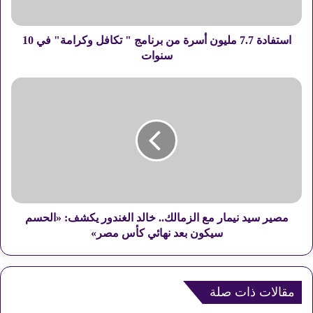
7
.
7
استفادة 7.7 مليون أسرة من برنامج " تكافل وكرامة" في 10
م
سنوات
ل
ي
م
و
ص
ن
ي
أ
ر
س
س
ر
ي
ة
د
م
ن
ن
ي
ب
م
مصير سيد نيمار مع الزمالك.. خالد الغندور يكشف: «الحسم
ر
ا
سيكون بعد نهائي كأس مصر»
ن
ر
ا
م
م
ع
ج
ا
مقالات ذات صلة
"
ل