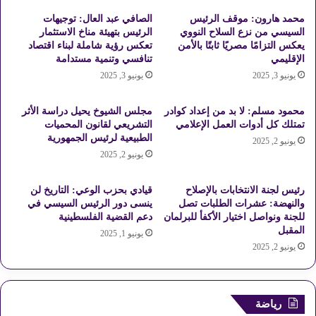
ت
ز
محمد هارون: موقف الرئيس
الصافي عبد العال: توجيهات
ك
م
السيسي من نزع السلاح النووي
الرئيس بتهيئة مناخ الاستثمار
ا
ا
يعكس التزامًا مصريًا ثابتًا بالأمن
تعكس رؤية شاملة لبناء اقتصاد
ف
ل
الإقليمي
تنافسي وتنمية مستدامة
ل
ك
يونيو 3, 2025
يونيو 3, 2025
و
.
ك
.
ر
خ
محمود مسلم: لا بد من إعداد كوادر
مجلس الشيوخ يحيل دراسة الأثر
ا
تمتلك كل أدوات العمل الإعلامي
التشريعي لقانون المحميات
ا
الطبيعية لرئيس الجمهورية
م
ل
يونيو 2, 2025
ة
د
يونيو 2, 2025
"
ا
ف
ل
رئيس لجنة الانتخابات بالإصلاح
قيادي بحزب الوعي: التاريخ لن
ي
غ
والنهضة: عشرات الطلبات تصل
ينسى دور الرئيس السيسي في
1
ن
للجنة ونواصل اختيار الأكفأ للبرلمان
دعم القضية الفلسطينية
0
د
المقبل
يونيو 1, 2025
س
و
يونيو 2, 2025
ن
ر
و
ي
ا
ك
ت
ش
رياضة