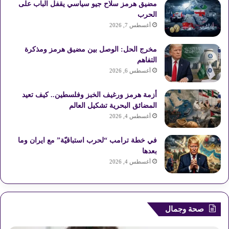
مضيق هرمز سلاح جيو سياسي يقفل الباب على
ي
b
ا
م
الحرب
أغسطس 7, 2026
س
e
م
و
مخرج الحل: الوصل بين مضيق هرمز ومذكرة
ت
ق
التفاهم
ع
أغسطس 6, 2026
R
أزمة هرمز ورغيف الخبز وفلسطين.. كيف تعيد
المضائق البحرية تشكيل العالم
S
أغسطس 4, 2026
S
في خطة ترامب “لحرب استباقيّة” مع ايران وما
بعدها
أغسطس 4, 2026
صحة وجمال