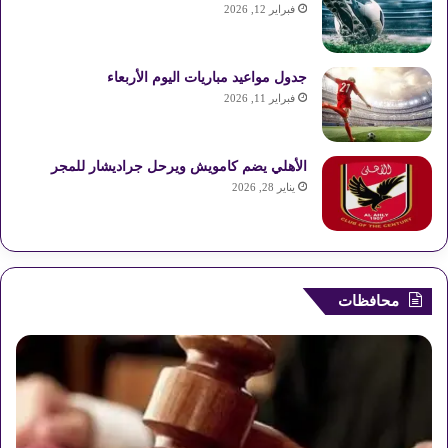
فبراير 12, 2026
أ
س
م
جدول مواعيد مباريات اليوم الأربعاء
ص
فبراير 11, 2026
ر
»
الأهلي يضم كامويش ويرحل جراديشار للمجر
يناير 28, 2026
محافظات