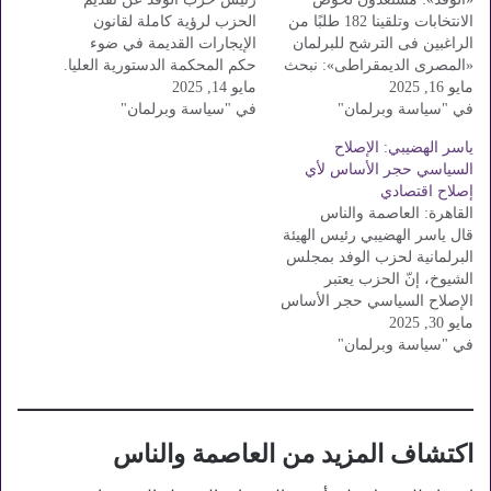
الانتخابات وتلقينا 182 طلبًا من
الحزب لرؤية كاملة لقانون
الراغبين فى الترشح للبرلمان
الإيجارات القديمة في ضوء
«المصرى الديمقراطى»: نبحث
حكم المحكمة الدستورية العليا.
مايو 16, 2025
التحالفات الحزبية ووضع معايير
مايو 14, 2025
قال الدكتور عبد السند يمامة،
في "سياسة وبرلمان"
محددة للراغبين فى الترشح
في "سياسة وبرلمان"
رئيس حزب الوفد، إن الجلسة
«الإصلاح والنهضة»: معايير
المشتركة بين اللجنة النوعية
ياسر الهضيبي: الإصلاح
صارمة لاختيار مرشحينا
للشؤون التشريعية والدستورية
السياسي حجر الأساس لأي
والكلمة للمواطن تكثف عدد
بالحزب، والهيئة البرلمانية
إصلاح اقتصادي
من الأحزاب السياسية تحركاتها
لحزب الوفد بمجلسي النواب
القاهرة: العاصمة والناس
خلال الفترة الحالية، استعدادًا
والشيوخ،التي عقدت اليوم
قال ياسر الهضيبي رئيس الهيئة
لخوض انتخابات مجلسى النواب
جاءت لمناقشة…
البرلمانية لحزب الوفد بمجلس
والشيوخ المقررة…
الشيوخ، إنّ الحزب يعتبر
الإصلاح السياسي حجر الأساس
مايو 30, 2025
لأي إصلاح اقتصادي أو
في "سياسة وبرلمان"
اجتماعي، مشدداً على أن
الأحزاب ليست مجرد ديكور في
الحياة العامة، بل هي ركيزة
أساسية تربط المواطن بالدولة،
موضحًا، أن حزب الوفد ملتزم
اكتشاف المزيد من العاصمة والناس
بالقيام بدوره…