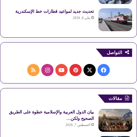
تحديث جديد لمواعيد قطارات خط الإسكندرية
يناير 6, 2026
التواصل
ف
ب
ا
م
ي
X
ي
Y
ن
ل
س
ن
o
س
خ
مقالات
ب
ت
u
ت
ص
بيان الدول العربية والإسلامية خطوة على الطريق
و
ي
T
ق
ا
الصحيح ولكن…
أغسطس 7, 2026
ك
ر
u
ر
ل