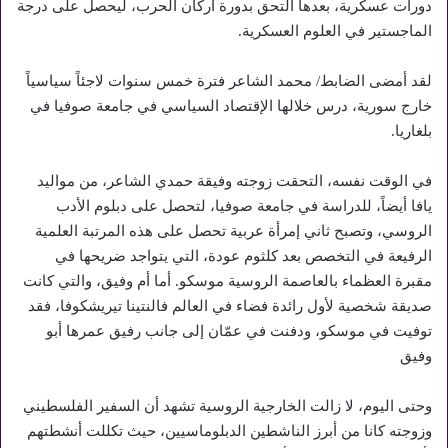
دورات عسكرية، بعدها التحق بدورة أركان الحرب، ليحصل على درجة
الماجستير في العلوم العسكرية.
لقد أمضى الضابط/ محمد الشاعر فترة خمس سنوات لاجئاً سياسياً
خارج سورية، درس خلالها الإقتصاد السياسي في جامعة صوفيا في
بلغاريا.
في الوقت نفسه، التحقت زوجته وفيقة حمدي الشاعر، من مواليد
يافا أيضاً، للدراسة في جامعة صوفيا، لتحصل على دبلوم الأدب
الروسي، وتصبح ثاني إمرأة عربية تحصل على هذه المرتبة العلمية
الرفيعة في التخصص بعد كلثوم عودة، التي يتواجد ضريحها في
مقبرة العظماء بالعاصمة الروسية موسكو. أما أم وفيق، والتي كانت
صديقة شخصية لأول رائدة فضاء في العالم فالنتينا تيريشكوفا، فقد
توفيت في موسكو، ودفنت في عمّان إلى جانب رفيق عمرها أبو
وفيق
وحتى اليوم، لا زالت الخارجية الروسية تشهد أن السفير الفلسطيني
وزوجته كانا من أبرز الناشطين الدبلوماسيين، حيث تكللت أنشطتهم