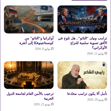
ق
ن
ع
ج
ف
ن
ي
ي
ا
ه
ل
ح
ف
ج
خ
م
ترامب وبيان “الناتو”.. هل تلوح في
أوكرانيا و”الناتو” من
ا
الأفق تسوية سلمية للنزاع
كونستانتينوفكا إلى أنقرة
الأوكراني؟
ل
يوليو 6, 2026
إ
يوليو 11, 2026
س
ت
ث
م
ا
ر
ا
نأمل ألا يكون ترامب مخادعا
ترحيب بالأمن العام لجامعة الدول
ت
العربية
ا
يونيو 29, 2026
يونيو 23, 2026
ل
م