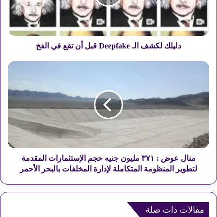
ل
ك
ش
ف
ا
دليلك لكشف الـ Deepfake قبل أن تقع في الفخ
ل
ـ
م
D
ن
e
ا
e
ل
p
ع
f
و
a
ض
k
:
e
٣
ق
٧
منال عوض : ٣٧١ مليون جنيه حجم الإستثمارات المقدمة
ب
١
لتطوير المنظومة المتكاملة لإدارة المخلفات بالبحر الأحمر
ل
م
أ
ل
ن
ي
ت
و
مقالات ذات صلة