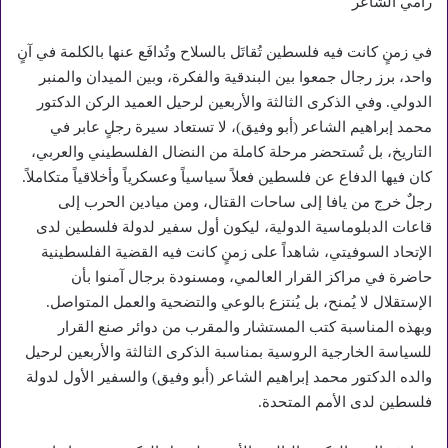
رامي الشاعر
في زمنٍ كانت فيه فلسطين تُقاتَل بالسلاح وتُدافَع عنها بالكلمة في آنٍ
واحد، برز رجال جمعوا بين البندقية والفكرة، وبين الميدان والمنبر
الدولي. وفي الذكرى الثالثة والأربعين لرحيل العميد الركن الدكتور
محمد إبراهيم الشاعر (أبو وفيق)، لا تستعاد سيرة رجلٍ عابر في
التاريخ، بل تُستحضر مرحلة كاملة من النضال الفلسطيني والعربي،
كان فيها الدفاع عن فلسطين فعلاً سياسياً وعسكرياً وأخلاقياً متكاملاً.
رجلٌ خرج من يافا إلى ساحات القتال، ومن ميادين الحرب إلى
قاعات الدبلوماسية الدولية، ليكون أول سفير لدولة فلسطين لدى
الإتحاد السوفيتي، شاهداً على زمنٍ كانت فيه القضية الفلسطينية
حاضرة في مراكز القرار العالمي، ومسنودة برجال آمنوا بأن
الإستقلال لا يُمنح، بل يُنتزع بالوعي والتضحية والعمل المتواصل.
وبهذه المناسبة كتب المستشار والمقرب من دوائر صنع القرار
للسياسة الخارجية الروسية بمناسبة الذكرى الثالثة والأربعين لرحيل
والده الدكتور محمد إبراهيم الشاعر (أبو وفيق) والسفير الأول لدولة
فلسطين لدى الأمم المتحدة.