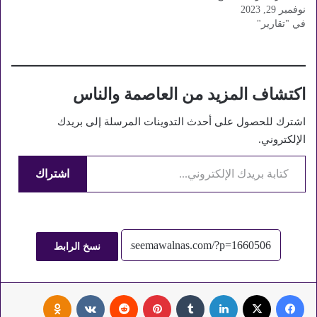
نوفمبر 29, 2023
بين السياسة والدبلوماسية
في "تقارير"
والعسكرية جعله رجل السونار
الأول لا سيما بما يخص منطقتنا
الشرق الأوسط، حيث يستمع
الجميع لرأيه في كافة القضايا
وهو دائما ما يستند على بياناته
اكتشاف المزيد من العاصمة والناس
ومصادر معلوماته…
اشترك للحصول على أحدث التدوينات المرسلة إلى بريدك
الإلكتروني.
كتابة بريدك الإلكتروني...
اشتراك
نسخ الرابط
فيسبوك
‫X
لينكدإن
‏Tumblr
بينتيريست
‏Reddit
‏VKontakte
Odnoklassniki