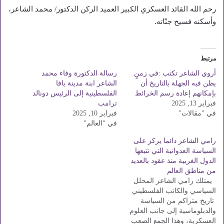
رحم الله القائد العسكري الكبير العميد الركن الدكتور/ محمد الشاعر،
وأسكنه فسيح جنّاته.
مرتبط
أروي الشاعر تكتب :في زمنٍ
رسالة الدكتورة وفاء محمد
يظن فيه الجهلة بالتاريخ أن
الشاعر ابنة مدينة يافا
بإمكانهم إعادة رسم الخرائط
الفلسطينية إلى الرئيس دونالد
فبراير 13, 2025
ترامب
في "مقالات"
فبراير 10, 2025
في "العالم"
رامي الشاعر دائما يركز على
السياسة العدوانية التي تتبعها
الدول الغربية منذ عقود بالعديد
من مناطق العالم
يمتلك رامي الشاعر المحلل
السياسي والكاتب الفلسطيني
تاريخ متراكم من السياسة
والدبلوماسية إلى جانب العلوم
العسكرية، وهذا الجمع الصعب