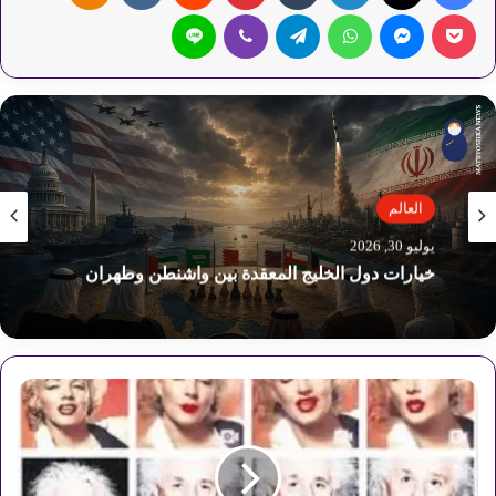
‫Pocket
ماسنجر
واتساب
تيلقرام
ڤايبر
لاين
العالم
يوليو 24, 2026
ترامب و”روساتوم” وآفاق المشروع النووي
السعودي
د
ل
ي
ل
ك