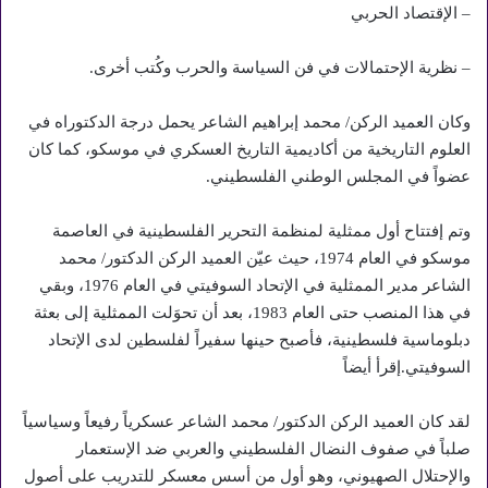
– الإقتصاد الحربي
– نظرية الإحتمالات في فن السياسة والحرب وكُتب أخرى.
وكان العميد الركن/ محمد إبراهيم الشاعر يحمل درجة الدكتوراه في
العلوم التاريخية من أكاديمية التاريخ العسكري في موسكو، كما كان
عضواً في المجلس الوطني الفلسطيني.
وتم إفتتاح أول ممثلية لمنظمة التحرير الفلسطينية في العاصمة
موسكو في العام 1974، حيث عيّن العميد الركن الدكتور/ محمد
الشاعر مدير الممثلية في الإتحاد السوفيتي في العام 1976، وبقي
في هذا المنصب حتى العام 1983، بعد أن تحوَلت الممثلية إلى بعثة
دبلوماسية فلسطينية، فأصبح حينها سفيراً لفلسطين لدى الإتحاد
السوفيتي.إقرأ أيضاً
لقد كان العميد الركن الدكتور/ محمد الشاعر عسكرياً رفيعاً وسياسياً
صلباً في صفوف النضال الفلسطيني والعربي ضد الإستعمار
والإحتلال الصهيوني، وهو أول من أسس معسكر للتدريب على أصول