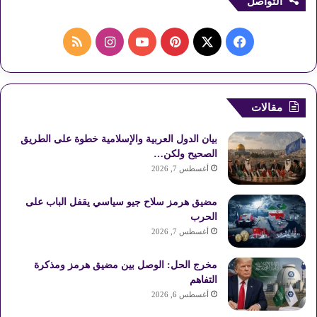
التواصل
ف
ب
ا
م
ي
X
ي
Y
ن
ل
س
ن
o
س
خ
مقالات
ب
ت
u
ت
ص
بيان الدول العربية والإسلامية خطوة على الطريق
و
ي
T
ق
ا
الصحيح ولكن…
أغسطس 7, 2026
ك
ر
u
ر
ل
مضيق هرمز سلاح جيو سياسي يقفل الباب على
ي
b
ا
م
الحرب
أغسطس 7, 2026
س
e
م
و
مخرج الحل: الوصل بين مضيق هرمز ومذكرة
ت
ق
التفاهم
ع
أغسطس 6, 2026