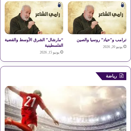
ق
د
م
ة
ل
ت
ترامب و”حياد” روسيا والصين
“مارشال” الشرق الأوسط والقضية
ط
الفلسطينية
يونيو 20, 2026
و
يونيو 15, 2026
ي
ر
ا
ل
رياضة
م
ن
ظ
و
م
ة
ا
ل
م