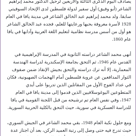
يصادف اليوم الذكرى الثالثة والأربعين لرحيل الدكتور محمد إبراهيم
الشاعر (أبو وفيق) أول سفير لدولة فلسطين لدى الإتحاد السوفيتي
سابقا. ولد محمد إبراهيم عبد الخالق الشاعر في مدينة يافا في العام
1928 لأسرة معروفة بحبها ورعايتها للعلم، فجده عبد الخالق الشاعر
هو أول من أسس مدرسة نظامية لتعليم اللغة العربية وآدابها في يافا
عام 1860.
أنهى محمد الشاعر دراسته الثانوية في المدرسة الإبراهيمية في
القدس عام 1946، ثم التحق بجامعة الإسكندرية لدراسة الهندسة
المعمارية، إلا أنه ترك دراسته والتحق بجيش الإنقاذ ضمن صفوف
الثوار المدافعين عن عروبة فلسطين أمام الهجمات الصهيونية، فكان
في عداد الفوج الأول من المقاتلين الذين تدربوا على أيدي
المتطوعين اليوغوسلافيين الذين قدموا إلى مدينة يافا في العام
1947، وفي نفس العام تم ترشيحه من قبل اللجنة القومية في يافا
للدراسة العسكرية في سورية، حيث التحق بالكلية الحربية السورية.
ومع حلول نكبة العام 1948، بقي محمد الشاعر في الجيش السوري،
حيث تدرج فيه حتى وصل إلى رتبة العميد الركن، بعد أن اجتاز عدة