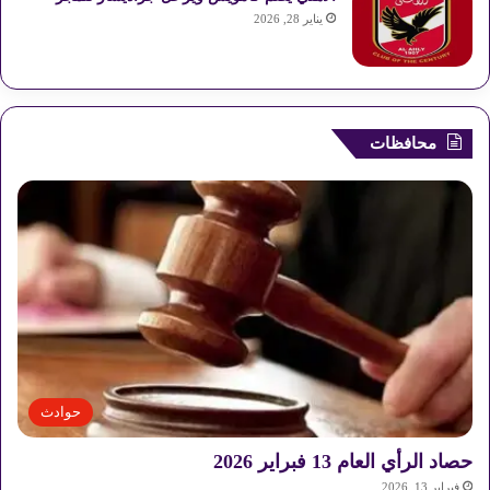
ا
يناير 28, 2026
ل
ب
ح
ر
ا
ل
محافظات
أ
ح
م
ر
حوادث
حصاد الرأي العام 13 فبراير 2026
فبراير 13, 2026