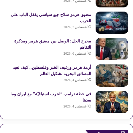
أغسطس 7, 2026
ك
ر
u
ر
ل
مضيق هرمز سلاح جيو سياسي يقفل الباب على
ي
b
ا
م
الحرب
أغسطس 7, 2026
س
e
م
و
مخرج الحل: الوصل بين مضيق هرمز ومذكرة
ت
ق
التفاهم
ع
أغسطس 6, 2026
R
أزمة هرمز ورغيف الخبز وفلسطين.. كيف تعيد
المضائق البحرية تشكيل العالم
S
أغسطس 4, 2026
S
في خطة ترامب “لحرب استباقيّة” مع ايران وما
بعدها
أغسطس 4, 2026