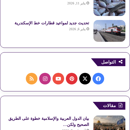
يناير 11, 2026
تحديث جديد لمواعيد قطارات خط الإسكندرية
يناير 6, 2026
التواصل
ف
ب
ا
م
ي
X
ي
Y
ن
ل
س
ن
o
س
خ
مقالات
ب
ت
u
ت
ص
بيان الدول العربية والإسلامية خطوة على الطريق
و
ي
T
ق
ا
الصحيح ولكن…