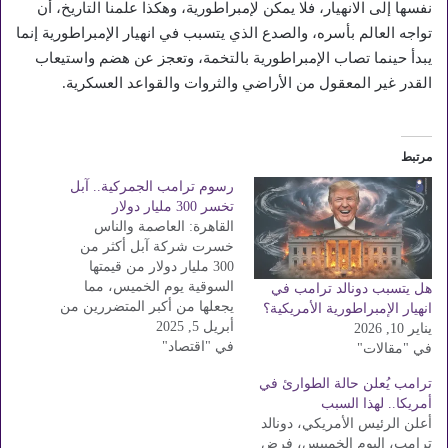
نفسها إلى الانهيار، فلا يمكن لإمبراطورية، وهكذا علمنا التاريخ، أن
تواجه العالم بأسره، والصدع الذي يتسبب في انهيار الإمبراطورية إنما
يبدأ حينما تصاب الإمبراطورية بالتخمة، وتعجز عن هضم واستيعاب
القدر غير المعقول من الأراضي والثروات والقواعد العسكرية.
مرتبط
رسوم ترامب الجمركية.. آبل
تخسر 300 مليار دولار
القاهرة: العاصمة والناس
خسرت شركة آبل أكثر من
300 مليار دولار من قيمتها
السوقية يوم الخميس، مما
هل يتسبب دونالد ترامب في
يجعلها من أكبر المتضررين من
انهيار الإمبراطورية الأمريكية؟
أبريل 5, 2025
حملة الرئيس الأمريكي دونالد
يناير 10, 2026
في "اقتصاد"
ترامب للرسوم الجمركية، على
في "مقالات"
الرغم من جهود الرئيس
ترامب يُعلن حالة الطوارئ في
التنفيذي تيم كوك لكسب ود
أمريكا.. لهذا السبب
الإدارة. خسائر شركة آبل
أعلن الرئيس الأمريكي، دونالد
انخفضت أسهم الشركة
ترامب، اليوم الخمبيس، فرض
المصنعة لأجهزة آيفون…