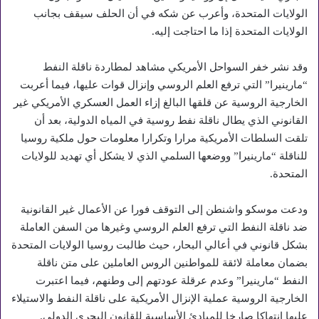
الولايات المتحدة، وأعرب عن شكه في أن الحلف سيقف بجانب
الولايات المتحدة إذا ما احتاجت إليه.
وقد نشر خفر السواحل الأمريكي مشاهد لمطاردة ناقلة النفط
“مارينيرا” التي ترفع العلم الروسي وإنزال قوات عليها، فيما أعربت
الخارجية الروسية عن قلقها البالغ إزاء العمل العسكري الأمريكي غير
القانوني الذي يطال ناقلة نفط روسية في المياه الدولية، بعد أن
تلقت السلطات الأمريكية مرارا وتكرارا معلومات حول ملكية روسيا
للناقلة “مارينيرا” ووضعها السلمي الذي لا يشكل أي تهديد للولايات
المتحدة.
ودعت موسكو واشنطن إلى التوقف فورا عن الأعمال غير القانونية
ضد ناقلة النفط التي ترفع العلم الروسي وغيرها من السفن العاملة
بشكل قانوني في أعالي البحار، حيث طالبت روسيا الولايات المتحدة
بضمان معاملة لائقة للمواطنين الروس العاملين على متن ناقلة
النفط “مارينيرا” وعدم عرقلة عودتهم إلى وطنهم، فيما اعتبرت
الخارجية الروسية عملية الإنزال الأمريكية على ناقلة النفط والاستيلاء
عليها انتهاكا صارخا للمبادئ الأساسية للقانون البحري الدولي.