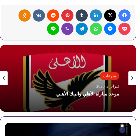
فيسبوك
‫X
لينكدإن
‏Tumblr
بينتيريست
‏Reddit
‏VKontakte
Odnoklassniki
‫Pocket
ماسنجر
واتساب
تيلقرام
ڤايبر
لاين
منوعات
فبراير 2, 2026
منوعات
ميتسوبيشي إكسباندر 2026 تغزو السوق المصري
فبراير 2, 2026
ا
خ