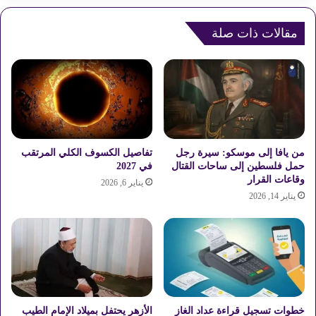
س
ل
م
د
ا
مقالات ذات صلة
ت
ر
ر
ا
ا
ل
م
أ
ب
خ
ف
ي
ي
ر
ا
ف
ن
من يافا إلى موسكو: سيرة رجل
تفاصيل الكسوف الكلي المرتقب
ي
ه
حمل فلسطين إلى ساحات القتال
في 2027
ن
وقاعات القرار
ي
يناير 6, 2026
ع
ا
يناير 14, 2026
ش
ر
ا
ا
ل
ل
و
إ
ل
م
ا
ب
ي
ر
خطوات تسجيل قراءة عداد الغاز
الأزهر يحتفل بميلاد الإمام الطيب
ا
ا