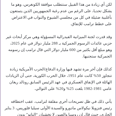
لكن أي زيادة من هذا القبيل ستتطلب موافقة الكونغرس، وهو ما
يشكل تحديا، على الرغم من عدم رغبة الجمهوريين الذين يتمتعون
بأغلبية ضئيلة في كل من مجلسي الشيوخ والنواب في الاعتراض
على خطط ترامب للإنفاق.
وقد قدرت لجنة الميزانية الفيدرالية المسؤولة وهي مركز أبحاث غير
حزبي عائدات الرسوم الجمركية بـ 288 مليار دولار في عام 2025،
وهو مبلغ أقل بكثير من 600 مليار دولار التي قال ترامب إن رسومه
الجمركية ستجنيها.
كذلك فإن آخر مرة تشهد فيها وزارة الدفاع/الحرب الأمريكية زيادة
تتجاوز 50% كانت عام 1951، خلال الحرب الكورية، حتى أن الزيادات
الهائلة في الإنفاق العسكري في عهد الرئيس السابق رونالد ريغان
عامي 1981-1982 بلغت 25% و20% على التوالي.
يأتي ذلك في ظل تصريحات أخرى مقلقة لترامب، عقب اختطافه
رئيس فنزويلا نيكولاس مادورو والسيدة الأولى سيليا فلوريس، 3 يناير
الجاري، حيث قال إن روسيا والصين لا تخشيان “الناتو” بدون