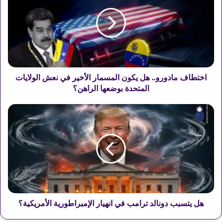
موعد مباراة الأهلي والبنك الأهلي
ت
ط
ا
ف
م
ا
د
و
اختطاف مادورو.. هل يكون المسمار الأخير في نعش الولايات
ر
المتحدة بوضعها الراهن؟
و
.
ه
.
ل
ه
ي
ل
ت
ي
س
ك
ب
و
ب
ن
د
ا
و
ل
ن
هل يتسبب دونالد ترامب في انهيار الإمبراطورية الأمريكية؟
م
ا