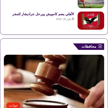
الأهلي يضم كامويش ويرحل جراديشار للمجر
يناير 28, 2026
محافظات
حوادث