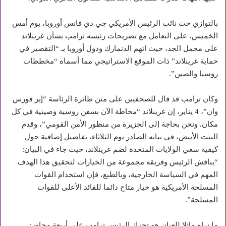
بالتوازي حث نائب الرئيس الأمريكي جي دي فانس أوروبا، يوم أمس
الخميس، على التعامل مع تصريحات رئيسه ترامب بشأن غرينلاند
على محمل الجد، حيث اتهم الدنمارك ودول أوروبا بـ “التقصير في
حماية غرينلاند” ذات الموقع الاستراتيجي مما أسماه “مخططات
روسيا والصين”.
وكان ترامب قد قال للصحفيين على متن طائرة الرئاسة “إير فورس
وان”، 4 يناير، إن غرينلاند “محاطة الآن بسفن روسية وصينية في كل
مكان. ونحن بحاجة إلى الجزيرة من منظور الأمن القومي”، وقدم
البيت الأبيض، في بيانه الصادر يوم الثلاثاء، تفاصيل إضافية حول
كيفية سعي الولايات المتحدة لضم غرينلاند، حيث جاء في البيان:
“يناقش الرئيس وفريقه مجموعة من الخيارات لتحقيق هذا الهدف
المهم في السياسة الخارجية، وبالطبع، فإن استخدام القوات
المسلحة الأمريكية هو خيار متاح دائما للقائد الأعلى للقوات
المسلحة”.
ما نراه ماثلا للعيان هو تحرك الرئيس ترامب على أربعة محاور: