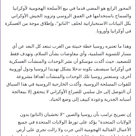
المحور الرابع هو المضي قدما في بيع الأسلحة الهجومية لأوكرانيا
والسماح باستخدامها في العمق الروسي وتزويد الجيش الأوكراني
بكل البيانات الاستخباراتية لحلف “الناتو”، وإطلاق موجة من العسكرة
في أوكرانيا وأوروبا.
وهذا ما تعتبره روسيا خطة خبيثة من الغرب تبتعد كل البعد عن أي
مسار للتسوية السلمية، وأي مفاوضات بشأن السلام، وتهدف فقط
للتصعيد. حيث أكدت موسكو أن نشر الوحدات والمنشآت العسكرية
في أوكرانيا سيصنف بكونه تدخلا يشكل تهديدا لروسيا ودول أوروبية
أخرى، وستعتبر روسيا تلك الوحدات والمنشآت أهدافا مشروعة
للقوات المسلحة الروسية. وأكدت الخارجية الروسية في هذا السياق
أن التوصل إلى حل سلمي للصراع الأوكراني لا يتحقق إلا بمعالجة
أسبابه الجذرية وعودة كييف إلى وضع الحياد.
إن تصريح ترامب بأن روسيا والصين “لا تخشيان (الناتو) بدون
الولايات المتحدة” يؤكد على تورط الولايات المتحدة في جميع
الأعمال القتالية الهجومية التي جرت ولا زالت تجري على أرض