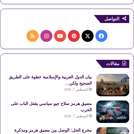
التواصل
ف
ب
ا
م
ي
X
ي
Y
ن
ل
س
ن
o
س
خ
مقالات
ب
ت
u
ت
ص
بيان الدول العربية والإسلامية خطوة على الطريق
و
ي
T
ق
ا
الصحيح ولكن…
أغسطس 7, 2026
ك
ر
u
ر
ل
مضيق هرمز سلاح جيو سياسي يقفل الباب على
ي
b
ا
م
الحرب
أغسطس 7, 2026
س
e
م
و
مخرج الحل: الوصل بين مضيق هرمز ومذكرة
ت
ق