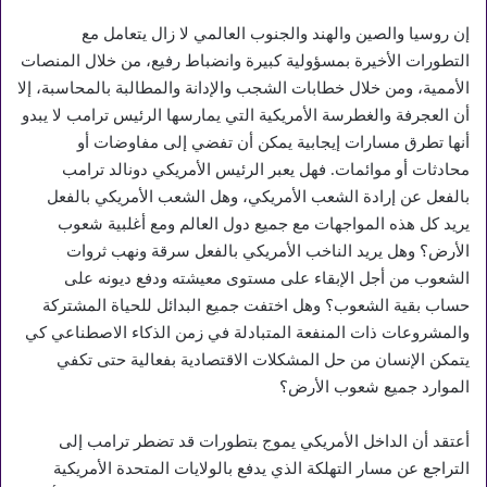
إن روسيا والصين والهند والجنوب العالمي لا زال يتعامل مع
التطورات الأخيرة بمسؤولية كبيرة وانضباط رفيع، من خلال المنصات
الأممية، ومن خلال خطابات الشجب والإدانة والمطالبة بالمحاسبة، إلا
أن العجرفة والغطرسة الأمريكية التي يمارسها الرئيس ترامب لا يبدو
أنها تطرق مسارات إيجابية يمكن أن تفضي إلى مفاوضات أو
محادثات أو موائمات. فهل يعبر الرئيس الأمريكي دونالد ترامب
بالفعل عن إرادة الشعب الأمريكي، وهل الشعب الأمريكي بالفعل
يريد كل هذه المواجهات مع جميع دول العالم ومع أغلبية شعوب
الأرض؟ وهل يريد الناخب الأمريكي بالفعل سرقة ونهب ثروات
الشعوب من أجل الإبقاء على مستوى معيشته ودفع ديونه على
حساب بقية الشعوب؟ وهل اختفت جميع البدائل للحياة المشتركة
والمشروعات ذات المنفعة المتبادلة في زمن الذكاء الاصطناعي كي
يتمكن الإنسان من حل المشكلات الاقتصادية بفعالية حتى تكفي
الموارد جميع شعوب الأرض؟
أعتقد أن الداخل الأمريكي يموج بتطورات قد تضطر ترامب إلى
التراجع عن مسار التهلكة الذي يدفع بالولايات المتحدة الأمريكية