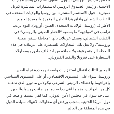
الأجنبية، ورئيس الصندوق الروسي للاستثمارات المباشرة كيريل
دميتريف حول الاستثمار المشترك بين روسيا والولايات المتحدة في
القطب الشمالي وآفاق هذا التعاون المثمرة والمفيدة لجميع
الأطراف (روسيا، الولايات المتحدة، الصين، أوروبا). اليوم يرغب
ترامب في “مواجهة” ما يسميه “الخطر الصيني والروسي” في
القطب الشمالي، ويصف غرينلاند بأنها “محاطة بسفن صينية
وروسية”. ولا تقل تلك المحاولات للسيطرة على غرينلاند في هذه
اللحظة الراهنة رعونة ولا حماقة من اختطاف مادورو ومحاولات
السيطرة على فنزويلا والنفط الفنزويلي.
المحور الثالث افتعال استفزازات واضحة ومحددة تجاه الصين
وروسيا، سواء على المستوى الاقتصادي، أو على المستوى السياسي
بإحراجهما واختطاف الرئيس الشرعي نيكولاس مادورو الذي تدعمه
كل من الدولتين، وهو ما لقي ردا صارما من جانب روسيا والصين
على حد سواء في مجلس الأمن الدولي، كما لقي تنسيقا واضحا في
دول أمريكا اللاتينية بشجب ورفض أي محاولات لانتهاك سيادة الدول
في هذه المنطقة من العالم.