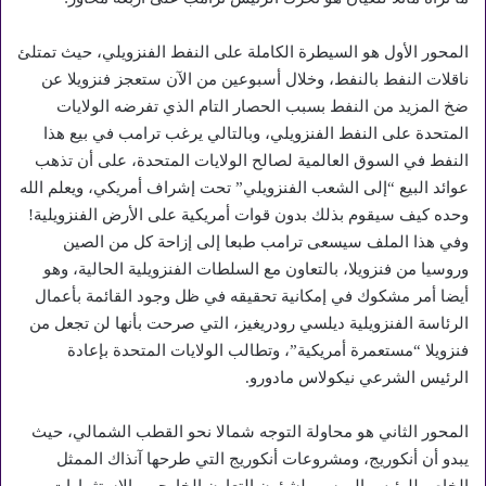
المحور الأول هو السيطرة الكاملة على النفط الفنزويلي، حيث تمتلئ
ناقلات النفط بالنفط، وخلال أسبوعين من الآن ستعجز فنزويلا عن
ضخ المزيد من النفط بسبب الحصار التام الذي تفرضه الولايات
المتحدة على النفط الفنزويلي، وبالتالي يرغب ترامب في بيع هذا
النفط في السوق العالمية لصالح الولايات المتحدة، على أن تذهب
عوائد البيع “إلى الشعب الفنزويلي” تحت إشراف أمريكي، ويعلم الله
وحده كيف سيقوم بذلك بدون قوات أمريكية على الأرض الفنزويلية!
وفي هذا الملف سيسعى ترامب طبعا إلى إزاحة كل من الصين
وروسيا من فنزويلا، بالتعاون مع السلطات الفنزويلية الحالية، وهو
أيضا أمر مشكوك في إمكانية تحقيقه في ظل وجود القائمة بأعمال
الرئاسة الفنزويلية ديلسي رودريغيز، التي صرحت بأنها لن تجعل من
فنزويلا “مستعمرة أمريكية”، وتطالب الولايات المتحدة بإعادة
الرئيس الشرعي نيكولاس مادورو.
المحور الثاني هو محاولة التوجه شمالا نحو القطب الشمالي، حيث
يبدو أن أنكوريج، ومشروعات أنكوريج التي طرحها آنذاك الممثل
الخاص للرئيس الروسي لشؤون التعاون الخارجي والاستثمارات