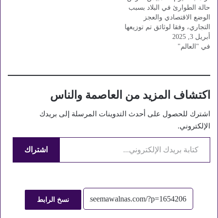
حالة الطوارئ في البلاد بسبب
الوضع الاقتصادي والعجز
التجاري، وفقا لوثائق تم توزيعها
أبريل 3, 2025
في البيت الأبيض. وأضاف
في "العالم"
دونالد ترامب: «السياسات
الاقتصادية الأمريكية خلقت
حالة طوارئ وطنية، تفرض
بموجبها رسوم جمركية انتقامية
لتعزيز المكانة الاقتصادية
اكتشاف المزيد من العاصمة والناس
للولايات المتحدة وحماية العمال
الأمريكيين». تفاصيل رسوم
اشترك للحصول على أحدث التدوينات المرسلة إلى بريدك
ترامب…
الإلكتروني.
كتابة بريدك الإلكتروني...
اشتراك
نسخ الرابط