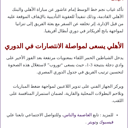
تأكد غياب نجم خط الوسط إمام عاشور عن مباراة الأهلي والبنك
الأهلي القادمة، وذلك تنفيذاً للعقوبة التأديبية بالإيقاف الموقعة عليه
من قبل الإدارة، إثر تخلفه عن السفر مع بعثة الفريق إلى تنزانيا
لمواجهة يانج أفريكانز في دوري أبطال أفريقيا.
الأهلي يسعى لمواصلة الانتصارات في الدوري
يدخل الشياطين الحمر اللقاء بمعنويات مرتفعة بعد الفوز الأخير على
وادي دجلة بنتيجة 3-1، حيث يسعى “توروب” لاستغلال هذه الصحوة
لتحسين ترتيب الفريق في جدول الدوري المصري.
ويركز الجهاز الفني على تدوير اللاعبين لمواجهة ضغط المباريات
وتلاحم البطولات المحلية والقارية، لضمان استمرار المنافسة على
اللقب.
للمزيد : تابع
العاصمة والناس
، وللتواصل الاجتماعي تابعنا علي
فيسبوك
و
تويتر
.