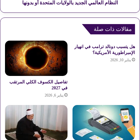
6
ا
النظام العالمي الجديد بالولايات المتحدة أو بدونها
ت
ل
غ
م
ز
ي
و
مقالات ذات صلة
ا
ا
ل
ل
ج
هل يتسبب دونالد ترامب في انهيار
س
د
الإمبراطورية الأمريكية؟
و
ي
يناير 10, 2026
ق
د
ا
ب
ل
ا
م
ل
تفاصيل الكسوف الكلي المرتقب
ص
و
في 2027
ر
ل
يناير 6, 2026
ي
ا
ي
ا
ت
ا
ل