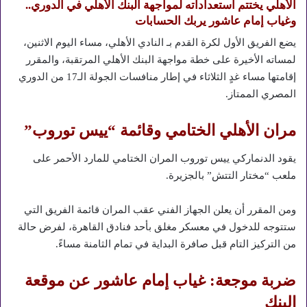
الأهلي يختتم استعداداته لمواجهة البنك الأهلي في الدوري..
وغياب إمام عاشور يربك الحسابات
يضع الفريق الأول لكرة القدم بـ النادي الأهلي، مساء اليوم الاثنين،
لمساته الأخيرة على خطة مواجهة البنك الأهلي المرتقبة، والمقرر
إقامتها مساء غدٍ الثلاثاء في إطار منافسات الجولة الـ17 من الدوري
المصري الممتاز.
مران الأهلي الختامي وقائمة “ييس توروب”
يقود الدنماركي ييس توروب المران الختامي للمارد الأحمر على
ملعب “مختار التتش” بالجزيرة.
ومن المقرر أن يعلن الجهاز الفني عقب المران قائمة الفريق التي
ستتوجه للدخول في معسكر مغلق بأحد فنادق القاهرة، لفرض حالة
من التركيز التام قبل صافرة البداية في تمام الثامنة مساءً.
ضربة موجعة: غياب إمام عاشور عن موقعة
البنك