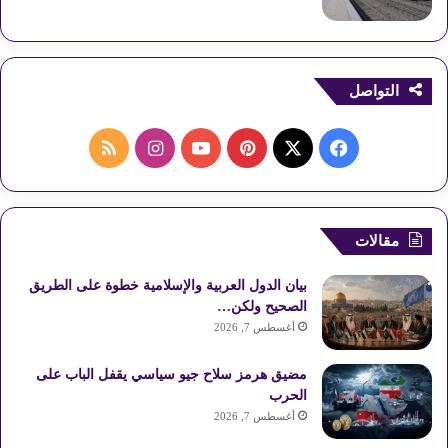
التواصل
ف
ب
ا
م
ي
X
ي
Y
ن
ل
س
ن
o
س
خ
مقالات
ب
ت
u
ت
ص
بيان الدول العربية والإسلامية خطوة على الطريق
و
ي
T
ق
ا
الصحيح ولكن…
أغسطس 7, 2026
ك
ر
u
ر
ل
مضيق هرمز سلاح جيو سياسي يقفل الباب على
ي
b
ا
م
الحرب
أغسطس 7, 2026
س
e
م
و