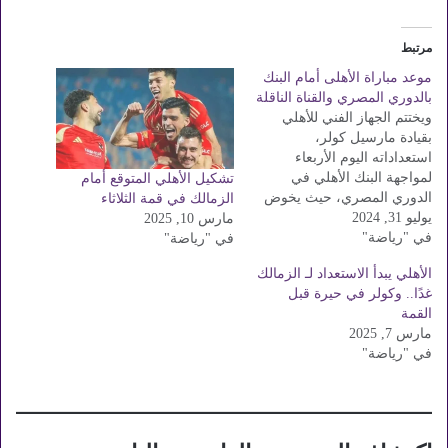
مرتبط
موعد مباراة الأهلى أمام البنك
بالدوري المصري والقناة الناقلة
ويختتم الجهاز الفني للأهلي
بقيادة مارسيل كولر،
استعداداته اليوم الأربعاء
لمواجهة البنك الأهلي في
تشكيل الأهلي المتوقع أمام
الدوري المصري، حيث يخوض
الزمالك في قمة الثلاثاء
يوليو 31, 2024
الشياطين الحمر مرانهم الأخير،
مارس 10, 2025
في "رياضة"
ثم يعلن كولر قائمة المباراة
في "رياضة"
التي يدخل فيها معسكرًا مغلقًا
الأهلي يبدأ الاستعداد لـ الزمالك
الليلة. وتعد مباراة الأهلي
غدًا.. وكولر في حيرة قبل
والبنك مهمة في رحلة
القمة
الشياطين الحمر لتصحيح
مارس 7, 2025
مسارهم في جدول الدوري
في "رياضة"
بالفوز في جميع…