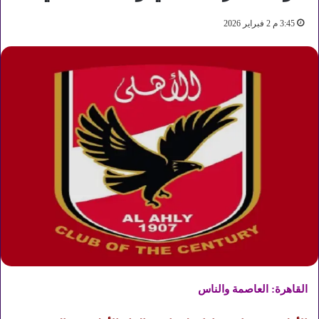
3:45 م 2 فبراير 2026
القاهرة: العاصمة والناس