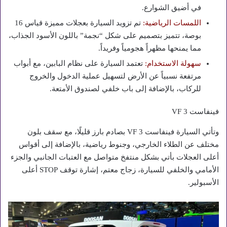
في أضيق الشوارع.
اللمسات الرياضية:
تم تزويد السيارة بعجلات مميزة قياس 16
بوصة، تتميز بتصميم على شكل “نجمة” باللون الأسود الجذاب،
مما يمنحها مظهراً هجومياً وفريداً.
سهولة الاستخدام:
تعتمد السيارة على نظام البابين، مع أبواب
مرتفعة نسبياً عن الأرض لتسهيل عملية الدخول والخروج
للركاب، بالإضافة إلى باب خلفي لصندوق الأمتعة.
فينفاست VF 3
وتأتي السيارة فينفاست VF 3 بصادم بارز قليلًا، مع سقف بلون
مختلف عن الطلاء الخارجي، وجنوط رياضية، بالإضافة إلى أقواس
أعلى العجلات بأتي بشكل منتفخ متواصل مع العتبات الجانبي والجزء
الأمامي والخلفي للسيارة، زجاج معتم، إشارة توقف STOP أعلى
الأسبولير.