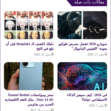
ي
مقالات ذات صلة
ء
:
س
ل
ا
ح
ج
د
ي
سوبارو 2026 تشعل معرض طوكيو
دليلك لكشف الـ Deepfake قبل أن
د
بعودة “الفتيس المانيوال”
تقع في الفخ
ض
يناير 17, 2026
يناير 13, 2026
د
ا
ل
س
ك
ر
ي
في 2026: كيف سيغير الذكاء
سعر ومواصفات Xiaomi Redmi
الاصطناعي حياتنا؟
Note 14 4G.. ملك الفئة الاقتصادية
الجديد من شاومي
يناير 5, 2026
ديسمبر 28, 2025