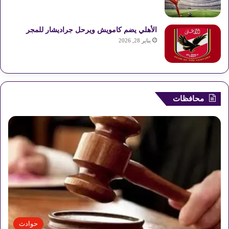
الأهلي يضم كامويش ويرحل جراديشار للمجر
يناير 28, 2026
محافظات
حوادث