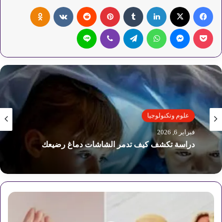
فيسبوك
‫X
لينكدإن
‏Tumblr
بينتيريست
‏Reddit
‏VKontakte
Odnoklassniki
‫Pocket
ماسنجر
واتساب
تيلقرام
ڤايبر
لاين
العالم
علوم وتكنولوجيا
فبراير 4, 2026
فبراير 6, 2026
النظام العالمي الجديد بالولايات المتحدة أو بدونها
ع
دراسة تكشف كيف تدمر الشاشات دماغ رضيعك
ز
ز