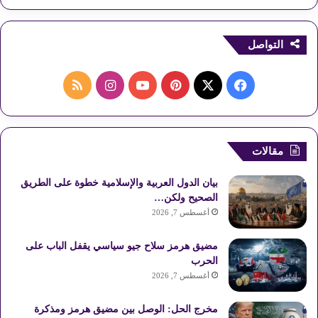
التواصل
ف
ب
ا
م
ي
X
ي
Y
ن
ل
س
ن
o
س
خ
مقالات
ب
ت
u
ت
ص
بيان الدول العربية والإسلامية خطوة على الطريق
و
ي
T
ق
ا
الصحيح ولكن…
أغسطس 7, 2026
ك
ر
u
ر
ل
مضيق هرمز سلاح جيو سياسي يقفل الباب على
ي
b
ا
م
الحرب
أغسطس 7, 2026
س
e
م
و
مخرج الحل: الوصل بين مضيق هرمز ومذكرة
ت
ق