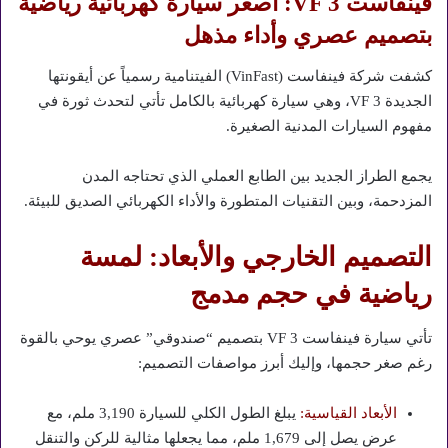
فينفاست VF 3: أصغر سيارة كهربائية رياضية
بتصميم عصري وأداء مذهل
كشفت شركة فينفاست (VinFast) الفيتنامية رسمياً عن أيقونتها
الجديدة VF 3، وهي سيارة كهربائية بالكامل تأتي لتحدث ثورة في
مفهوم السيارات المدنية الصغيرة.
يجمع الطراز الجديد بين الطابع العملي الذي تحتاجه المدن
المزدحمة، وبين التقنيات المتطورة والأداء الكهربائي الصديق للبيئة.
التصميم الخارجي والأبعاد: لمسة
رياضية في حجم مدمج
تأتي سيارة فينفاست VF 3 بتصميم “صندوقي” عصري يوحي بالقوة
رغم صغر حجمها، وإليك أبرز مواصفات التصميم:
الأبعاد القياسية:
يبلغ الطول الكلي للسيارة 3,190 ملم، مع
عرض يصل إلى 1,679 ملم، مما يجعلها مثالية للركن والتنقل