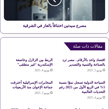
ع
ي
ل
د
ب
ت
ب
ي
د
ن
مصرع سيدتين اختناقاً بالغاز في الشرقية
ا
ا
ي
خ
ة
ت
ا
مقالات ذات صلة
ن
ل
ا
ت
ق
اقتصاد واعد بالأرقام.. مصر ترد
الربط بين الزلازل وعاصفة
ع
اً
بالصناعة والتنمية والتصدير
الإسكندرية “غير منطقى”
ا
ب
يونيو 5, 2025
يونيو 4, 2025
م
ا
ل
ل
ا
غ
السياحة الدولية تسجل نموًا بنسبة
المخابرات الإسرائيلية أخترقت
ت
ا
5% في الربع الأول من 2025 رغم
جماعة الإخوان منذ الأربعينات
ز
التحديات العالمية
يونيو 3, 2025
ف
يونيو 4, 2025
ي
ا