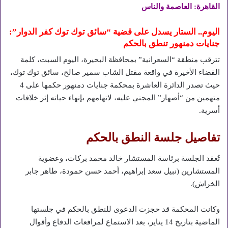
القاهرة: العاصمة والناس
اليوم.. الستار يسدل على قضية “سائق توك توك كفر الدوار”:
جنايات دمنهور تنطق بالحكم
تترقب منطقة “السعرانية” بمحافظة البحيرة، اليوم السبت، كلمة
القضاء الأخيرة في واقعة مقتل الشاب سمير صالح، سائق توك توك،
حيث تصدر الدائرة العاشرة بمحكمة جنايات دمنهور حكمها على 4
متهمين من “أصهار” المجني عليه، لاتهامهم بإنهاء حياته إثر خلافات
أسرية.
تفاصيل جلسة النطق بالحكم
تُعقد الجلسة برئاسة المستشار خالد محمد بركات، وعضوية
المستشارين (نبيل سعد إبراهيم، أحمد حسن حمودة، طاهر جابر
الخراش).
وكانت المحكمة قد حجزت الدعوى للنطق بالحكم في جلستها
الماضية بتاريخ 14 يناير، بعد الاستماع لمرافعات الدفاع وأقوال