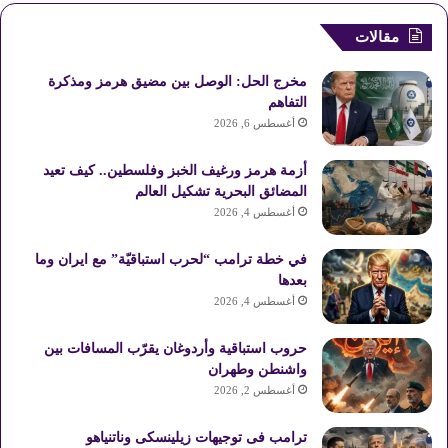
س
ن
o
س
خ
مقالات
ب
ت
u
ت
ص
مخرج الحل: الوصل بين مضيق هرمز ومذكرة
و
ي
T
ق
ا
التفاهم
أغسطس 6, 2026
ك
ر
u
ر
ل
أزمة هرمز ورغيف الخبز وفلسطين.. كيف تعيد
ي
b
ا
م
المضائق البحرية تشكيل العالم
أغسطس 4, 2026
س
e
م
و
في خطة ترامب “لحرب استباقيّة” مع ايران وما
ت
ق
بعدها
ع
أغسطس 4, 2026
R
حروب استباقية وأردوغان يقرّب المسافات بين
واشنطن وطهران
S
أغسطس 2, 2026
S
ترامب فى توجيهات زيلينسكى وناتنياهو