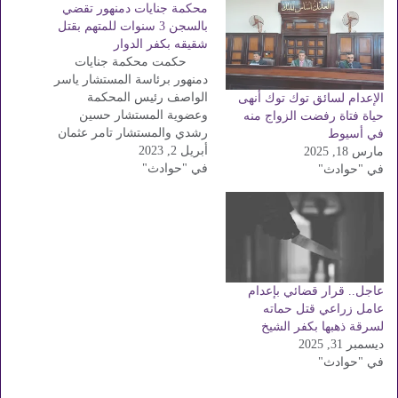
محكمة جنايات دمنهور تقضي
بالسجن 3 سنوات للمتهم بقتل
شقيقه بكفر الدوار
حكمت محكمة جنايات
دمنهور برئاسة المستشار ياسر
الواصف رئيس المحكمة
الإعدام لسائق توك توك أنهى
وعضوية المستشار حسين
حياة فتاة رفضت الزواج منه
رشدي والمستشار تامر عثمان
في أسيوط
أبريل 2, 2023
وسكرتير المحكمة خالد حسين
مارس 18, 2025
في "حوادث"
بحبس المتهم "عرا" لمدة 3
في "حوادث"
سنوات وإلزامه بدفع المصاريف
الجنائية ، لاتهامه بالضرب الذي
أدى إلى وفاة الضحية. ARA ،
"لكنه لم يكن ينوي قتله. تعود
أحداث…
عاجل.. قرار قضائي بإعدام
عامل زراعي قتل حماته
لسرقة ذهبها بكفر الشيخ
ديسمبر 31, 2025
في "حوادث"