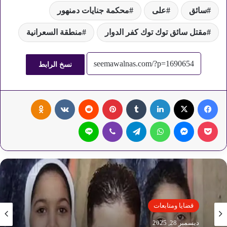
سائق
على
محكمة جنايات دمنهور
مقتل سائق توك توك كفر الدوار
منطقة السعرانية
نسخ الرابط
فيسبوك
‫X
لينكدإن
‏Tumblr
بينتيريست
‏Reddit
‏VKontakte
Odnoklassniki
‫Pocket
ماسنجر
واتساب
تيلقرام
ڤايبر
لاين
قضايا ومتابعات
قضايا ومتابعات
ديسمبر 27, 2025