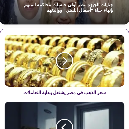
ديسمبر 28, 2025
خريطة الصراع الجديد: تداعيات الاعتراف الإسرائيلي
بـ “أرض الصومال” على أمن البحر الأحمر
س
جنايات الجيزة تنظر أولى جلسات محاكمة المتهم
ع
بإنهاء حياة “أطفال اللبيني” ووالدتهم
ر
ا
ل
ذ
ه
ب
ف
ي
سعر الذهب في مصر يشتعل ببداية التعاملات
م
ص
م
ر
ص
ي
ر
ش
ع
ت
س