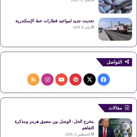
تحديث جديد لمواعيد قطارات خط الإسكندرية
يناير 6, 2026
التواصل
ف
ب
ا
م
ي
X
ي
Y
ن
ل
س
ن
o
س
خ
مقالات
ب
ت
u
ت
ص
مخرج الحل: الوصل بين مضيق هرمز ومذكرة
و
ي
T
ق
ا
التفاهم
أغسطس 6, 2026