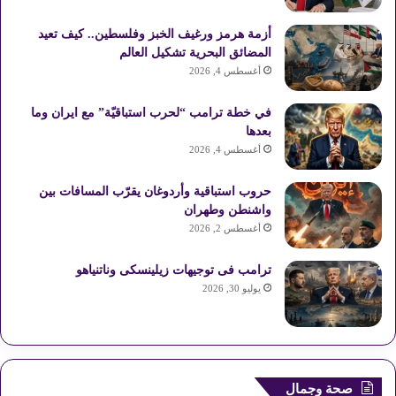
ك
ر
u
ر
ل
أزمة هرمز ورغيف الخبز وفلسطين.. كيف تعيد
ي
b
ا
م
المضائق البحرية تشكيل العالم
أغسطس 4, 2026
س
e
م
و
في خطة ترامب “لحرب استباقيّة” مع ايران وما
ت
ق
بعدها
ع
أغسطس 4, 2026
R
حروب استباقية وأردوغان يقرّب المسافات بين
واشنطن وطهران
S
أغسطس 2, 2026
S
ترامب فى توجيهات زيلينسكى وناتنياهو
يوليو 30, 2026
صحة وجمال