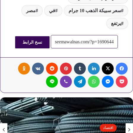
سعر سبيكة الذهب 10 جرام
في
مصر
يرتفع
نسخ الرابط
فيسبوك
‫X
لينكدإن
‏Tumblr
بينتيريست
‏Reddit
‏VKontakte
Odnoklassniki
‫Pocket
ماسنجر
واتساب
تيلقرام
ڤايبر
لاين
اقتصاد