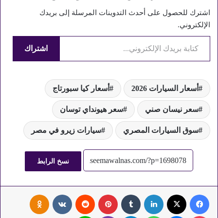
اشترك للحصول على أحدث التدوينات المرسلة إلى بريدك
الإلكتروني.
كتابة بريدك الإلكتروني...
اشتراك
أسعار السيارات 2026
أسعار كيا سبورتاج
سعر نيسان صني
سعر هيونداي توسان
سوق السيارات المصري
سيارات زيرو في مصر
نسخ الرابط
فيسبوك
‫X
لينكدإن
‏Tumblr
بينتيريست
‏Reddit
‏VKontakte
Odnoklassniki
‫Pocket
ماسنجر
واتساب
تيلقرام
ڤايبر
لاين