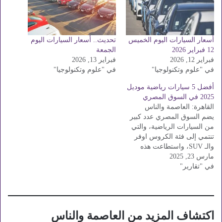
أسعار السيارات اليوم الخميس
تحديث.. أسعار السيارات اليوم
12 فبراير 2026
الجمعة
فبراير 12, 2026
فبراير 13, 2026
في "علوم وتكنولوجيا"
في "علوم وتكنولوجيا"
أفضل 5 سيارات رياضية موديل
2025 في السوق المصري
القاهرة: العاصمة والناس
يضم السوق المصري عدد كبير
من السيارات الرياضية، والتي
تنتمي إلى فئة الكروس اوفر
والـ SUV، واستطاعت هذه
مارس 23, 2025
الفئات أن تحظى بشعبية كبيرة
في "تقارير"
محليًا وعالميًا، نسبة إلى
التصميم الرياضي والمظهر
العائلي، إلى جانب التجهيزات
والتقنيات الخاصة بكل إصدار
وفئة. وفي سياق هذا الموضوع
اكتشاف المزيد من العاصمة والناس
يقدم موقع "صدى البلد"…