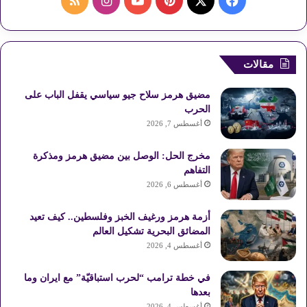
ف
ب
ا
م
ي
X
ي
Y
ن
ل
س
ن
o
س
خ
مقالات
ب
ت
u
ت
ص
مضيق هرمز سلاح جيو سياسي يقفل الباب على
و
ي
T
ق
ا
الحرب
أغسطس 7, 2026
ك
ر
u
ر
ل
مخرج الحل: الوصل بين مضيق هرمز ومذكرة
ي
b
ا
م
التفاهم
أغسطس 6, 2026
س
e
م
و
أزمة هرمز ورغيف الخبز وفلسطين.. كيف تعيد
ت
ق
المضائق البحرية تشكيل العالم
ع
أغسطس 4, 2026
R
في خطة ترامب “لحرب استباقيّة” مع ايران وما
بعدها
S
أغسطس 4, 2026