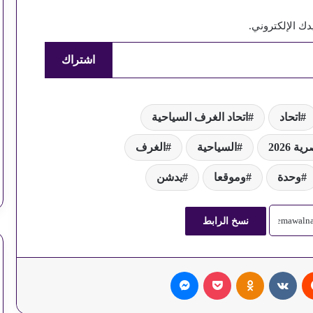
ك الإلكتروني.
استقرار أسعار السولار والبنزين اليوم
اشتراك
آداب الدعاء: هل الإلحاح يمنع الاستجابة؟
اتحاد
اتحاد الغرف السياحية
 2026
السياحية
الغرف
كيف تصنعين ألذ دجاج مشوي بدبس الرمان؟
وحدة
وموقعا
يدشن
مخالفات المرور.. استعلم وسدد في دقيقتين
نسخ الرابط
طرق سداد فاتورة الكهرباء إلكترونياً
‏Reddit
‏VKontakte
Odnoklassniki
‫Pocket
ماسنجر
قائمة أسعار الخضراوات في سوق العبور