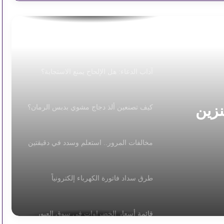
اليوم
استقرار أسعار السولار والبنزين اليوم
آداب الدعاء: هل الإلحاح يمنع الاستجابة؟
نزين
كيف تصنعين ألذ دجاج مشوي بدبس الرمان؟
مخالفات المرور.. استعلم وسدد في دقيقتين
طرق سداد فاتورة الكهرباء إلكترونياً
قائمة أسعار الخضراوات في سوق العبور
اليوم