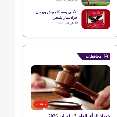
الأهلي يضم كامويش ويرحل
جراديشار للمجر
يناير 28, 2026
محافظات
حوادث
حصاد الرأي العام 13 فبراير 2026