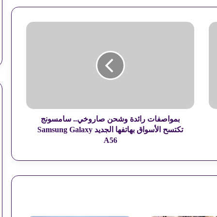
ب
استقرار أسعار السولار والبنزين اليوم
م
و
ا
ص
آداب الدعاء: هل الإلحاح يمنع الاستجابة؟
ف
ا
ت
كيف تصنعين ألذ دجاج مشوي بدبس الرمان؟
ر
ا
بمواصفات رائدة وشحن صاروخي.. سامسونج
ئ
تكتسح الأسواق بهاتفها الجديد Samsung Galaxy
مخالفات المرور.. استعلم وسدد في دقيقتين
د
A56
ة
و
ش
ح
ن
ص
ا