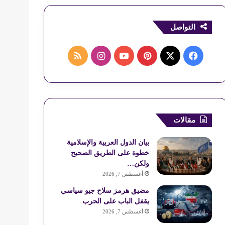
التواصل
ف
ب
ا
م
ي
X
ي
Y
ن
ل
س
ن
o
س
خ
ب
ت
u
ت
ص
مقالات
و
ي
T
ق
ا
بيان الدول العربية والإسلامية
خطوة على الطريق الصحيح
ك
ر
u
ر
ل
ولكن…
أغسطس 7, 2026
ي
b
ا
م
مضيق هرمز سلاح جيو سياسي
س
e
م
و
يقفل الباب على الحرب
أغسطس 7, 2026
ت
ق