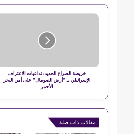
خ
ر
ي
ط
ة
ا
ل
ص
ر
ا
خريطة الصراع الجديد: تداعيات الاعتراف
ع
الإسرائيلي بـ "أرض الصومال" على أمن البحر
ا
الأحمر
ل
ج
د
ي
د
مقالات ذات صلة
:
ت