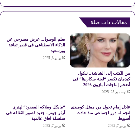
م
ا
ة
ب
ر
ع
ا
مقالات ذات صلة
د
غ
1
ب
9
بعلم الوصول.. عرض مسرحي عن
ع
ع
الذكاء الاصطناعي في قصر ثقافة
ل
ا
بورسعيد
ا
م
يونيو 8, 2025
م
ا
ة
م
ن
من الكتب إلى الشاشة.. نيكول
خ
كيدمان تكسر “لعنة سكاربيتا” في
أضخم إنتاجات أمازون 2026
ط
ا
ديسمبر 25, 2025
ب
م
عادل إمام تحول من ممثل كوميدى
“مايكل وملاكه المفقود” لهنري
ي
لنجم له دور اجتماعى منذ حادث
آرثر جونز.. جديد قصور الثقافة في
و
أسيوط
سلسلة آفاق عالمية
ن
يونيو 7, 2025
يونيو 7, 2025
ي