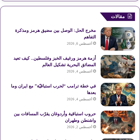
س
ن
o
س
خ
مقالات
ب
ت
u
ت
ص
مخرج الحل: الوصل بين مضيق هرمز ومذكرة
و
ي
T
ق
ا
التفاهم
أغسطس 6, 2026
ك
ر
u
ر
ل
أزمة هرمز ورغيف الخبز وفلسطين.. كيف تعيد
ي
b
ا
م
المضائق البحرية تشكيل العالم
أغسطس 4, 2026
س
e
م
و
في خطة ترامب “لحرب استباقيّة” مع ايران وما
ت
ق
بعدها
ع
أغسطس 4, 2026
R
حروب استباقية وأردوغان يقرّب المسافات بين
واشنطن وطهران
S
أغسطس 2, 2026
S