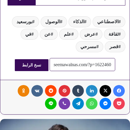
الاصطناعي
الذكاء
الوصول
بورسعيد
ثقافة
عرض
علم
عن
في
قصر
مسرحي
نسخ الرابط
فيسبوك
‫X
لينكدإن
‏Tumblr
بينتيريست
‏Reddit
‏VKontakte
Odnoklassniki
‫Pocket
ماسنجر
واتساب
تيلقرام
ڤايبر
لاين