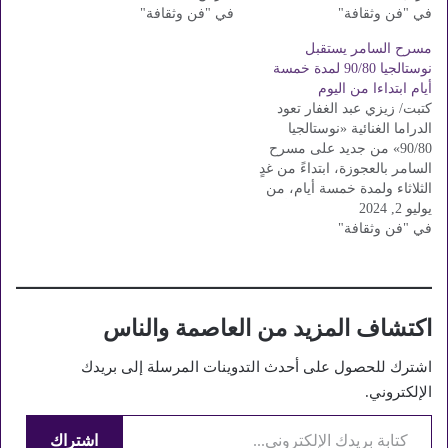
في "فن وثقافة"
المسرحية في مختلف ربوع
في "فن وثقافة"
اللواء خالد اللبان، 3 أفلام
الجمهورية ويدعم المواهب
جديدة من أفلام موسم العيد
مسرح السامر يستقبل
الشابة يعود مشروع "مسرح
بمواقعها في 16 محافظة من
نوستالجيا 90/80 لمدة خمسة
المواجهة والتجوال" بقيادة
خلال مشروع "سينما الشعب"،
أيام ابتداءا من اليوم
المخرج محمد الشرقاوي،
بسعر موحد ومخفض 40 جنيها
كتبت/ زيزي عبد الغفار تعود
بعرض "توتة توتة" للمخرج
للتذكرة،…
الدراما الغنائية «نوستالجيا
السعيد منسي في…
90/80» من جديد على مسرح
السامر بالعجوزة، ابتداءً من غدٍ
الثلاثاء ولمدة خمسة أيام، من
يوليو 2, 2024
إخراج تامر عبد المنعم. بدأ
في "فن وثقافة"
عرض مسرحية نوستالجيا 90/80
خلال موسم عيد الأضحى
المبارك واستمرت لمدة ثلاثة
أيام، بعدها تم عرضها على
مسرح قصر ثقافة القناطر
اكتشاف المزيد من العاصمة والناس
لليلة…
اشترك للحصول على أحدث التدوينات المرسلة إلى بريدك
الإلكتروني.
كتابة بريدك الإلكتروني...
اشتراك