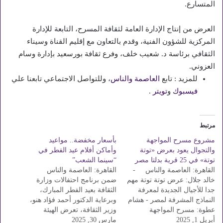
المتسارع.
العرض من إنتاج الإدارة العامة لثقافة المسرح، التابعة للإدارة
المركزية للشؤون الفنية، وقدم بالتعاون مع إقليم القناة وسيناء
الثقافي برئاسة د. شعيب خلف، وفرع ثقافة بورسعيد بإدارة وسام
العزوني.
للمزيد : تابع
العاصمة والناس
، وللتواصل الاجتماعي تابعنا علي
فيسبوك
و
تويتر
.
مرتبط
مشروع مسرح المواجهة
بأسعار مخفضة.. مواعيد
والتجوال يعود بعرض «توتة
وأماكن أفلام عيد الفطر في
توتة» في 25 قرية بدلتا مصر
“سينما الشعب”
القاهرة: العاصمة والناس -
القاهرة: العاصمة والناس
خالد جلال: عرض توتة توتة مهم
ضمن برنامج احتفالات وزارة
جدا للأجيال الجديدة لمعرفة
الثقافة بعيد الفطر المبارك،
النماذج المشرفة لمصر - هشام
وبرعاية الدكتور أحمد فؤاد هنو،
عطوة: مسرح المواجهة
وزير الثقافة، تعرض الهيئة
أبريل 1, 2025
والتجوال ينشر الثقافة
مارس 30, 2025
العامة لقصور الثقافة، برئاسة