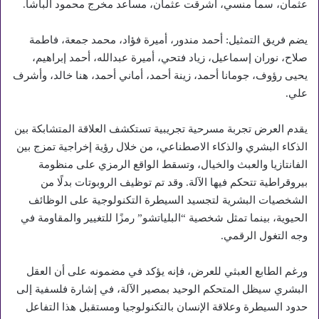
عثمان، سما منسي، أشرقت عثمان، مساعد مخرج محمود الباشا.
يضم فريق التمثيل: أحمد مندور، أميرة فؤاد، محمد جمعة، فاطمة
صلاح، نوران إسماعيل، زياد فتحي، أميرة عبدالله، أحمد إبراهيم،
يحيى رؤوف، جومانا أحمد، زينة أحمد، أماني أحمد، هنا خالد، وأشرف
علي.
يقدم العرض تجربة مسرحية تجريبية تستكشف العلاقة المتشابكة بين
الذكاء البشري والذكاء الاصطناعي، من خلال رؤية إخراجية تمزج بين
الفانتازيا والعبث والخيال، وتسقط الواقع الرمزي على منظومة
بيروقراطية تتحكم فيها الآلة. وقد تم توظيف الروبوتات بدلًا من
الشخصيات البشرية لتجسيد السيطرة التكنولوجية على الوظائف
الحيوية، بينما تمثل شخصية “البلياتشو” رمزًا للتغيير والمقاومة في
وجه التغول الرقمي.
ورغم الطابع العبثي للعرض، فإنه يؤكد في مضمونه على أن العقل
البشري سيظل المتحكم الوحيد بمصير الآلة، في إشارة فلسفية إلى
حدود السيطرة وعلاقة الإنسان بالتكنولوجيا ومستقبل هذا التفاعل