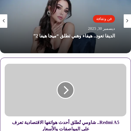
فن وثقافة
ديسمبر 30, 2025
الديفا تعود.. هيفاء وهبي تطلق “ميجا هيفا 2”
R
e
d
m
i
A
5
.
.
ش
Redmi A5.. شاومي تُطلق أحدث هواتفها الاقتصادية تعرف
ا
على المواصفات والأسعار