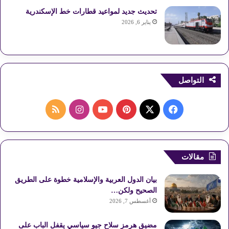
تحديث جديد لمواعيد قطارات خط الإسكندرية
يناير 6, 2026
التواصل
ف
ب
ا
م
ي
X
ي
Y
ن
ل
س
ن
o
س
خ
مقالات
ب
ت
u
ت
ص
بيان الدول العربية والإسلامية خطوة على الطريق
و
ي
T
ق
ا
الصحيح ولكن…
أغسطس 7, 2026
ك
ر
u
ر
ل
مضيق هرمز سلاح جيو سياسي يقفل الباب على