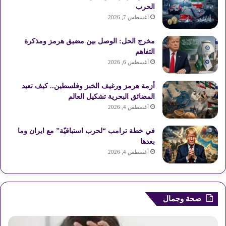
ي
b
ا
م
الحرب
أغسطس 7, 2026
س
e
م
و
مخرج الحل: الوصل بين مضيق هرمز ومذكرة
ت
ق
التفاهم
ع
أغسطس 6, 2026
R
أزمة هرمز ورغيف الخبز وفلسطين.. كيف تعيد
المضائق البحرية تشكيل العالم
S
أغسطس 4, 2026
S
في خطة ترامب “لحرب استباقيّة” مع ايران وما
بعدها
أغسطس 4, 2026
صحة وجمال