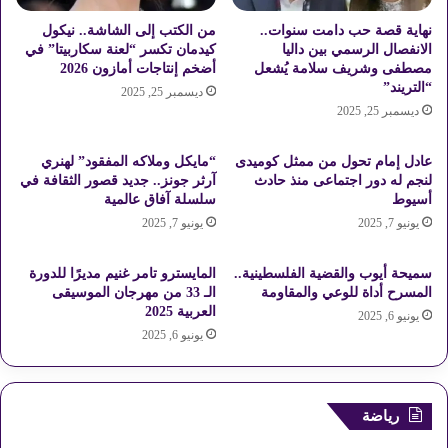
ق
ة
ت
ا
نهاية قصة حب دامت سنوات..
من الكتب إلى الشاشة.. نيكول
ص
ل
الانفصال الرسمي بين داليا
كيدمان تكسر “لعنة سكاربيتا” في
ا
مصطفى وشريف سلامة يُشعل
أضخم إنتاجات أمازون 2026
إ
“التريند”
د
س
ديسمبر 25, 2025
ي
ديسمبر 25, 2025
ر
ة
ا
ت
ئ
عادل إمام تحول من ممثل كوميدى
“مايكل وملاكه المفقود” لهنري
ع
ي
لنجم له دور اجتماعى منذ حادث
آرثر جونز.. جديد قصور الثقافة في
ر
ل
أسيوط
سلسلة آفاق عالمية
ف
ي
يونيو 7, 2025
يونيو 7, 2025
ع
ة
ل
و
سميحة أيوب والقضية الفلسطينية..
المايسترو تامر غنيم مديرًا للدورة
ى
أ
المسرح أداة للوعي والمقاومة
الـ 33 من مهرجان الموسيقى
ا
س
العربية 2025
يونيو 6, 2025
ل
ئ
يونيو 6, 2025
م
ل
و
ة
ا
ا
ص
ل
رياضة
ف
م
ا
ج