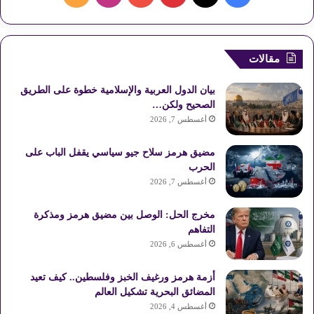
ي
X
ي
Y
ن
ل
س
ن
o
س
خ
مقالات
ب
ت
u
ت
ص
بيان الدول العربية والإسلامية خطوة على الطريق
و
ي
T
ق
ا
الصحيح ولكن…
أغسطس 7, 2026
ك
ر
u
ر
ل
مضيق هرمز سلاح جيو سياسي يقفل الباب على
ي
b
ا
م
الحرب
أغسطس 7, 2026
س
e
م
و
مخرج الحل: الوصل بين مضيق هرمز ومذكرة
ت
ق
التفاهم
ع
أغسطس 6, 2026
R
أزمة هرمز ورغيف الخبز وفلسطين.. كيف تعيد
المضائق البحرية تشكيل العالم
S
أغسطس 4, 2026