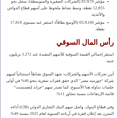
مؤشر EGX70 (الشركات الصغيرة والمتوسطة): سجل نحو
12,855 نقطة، وسط نشاط ملحوظ على أسهم قطاع الدواجن
والأغذية.
مؤشر EGX100 (الأوسع نطاقاً): استقر عند مستوى 17,818
نقطة.
رأس المال السوقي
استقر إجمالي القيمة السوقية للأسهم المقيدة عند 3.272 تريليون
جنيه.
أبرز تحركات الأسهم والشركات: شهد السوق نشاطاً استثنائياً لسهم
شركة “جورميه مصر” الذي حقق قفزات سعرية بنحو 40% في أولى
جلسات تداوله هذا الأسبوع، كما تصدر سهم “جراند إنفستمنت”
قائمة الارتفاعات بنسبة تتجاوز 11%.
وفي قطاع البنوك، واصل سهم البنك التجاري الدولي (CIB) أداءه
المتزن بعد إعلان قفزة في أرباحه السنوية لعام 2025 بنسبة 49%.