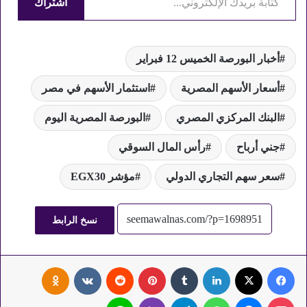
اشتراك
أخبار البورصة الخميس 12 فبراير
أسعار الأسهم المصرية
استثمار الأسهم في مصر
البنك المركزي المصري
البورصة المصرية اليوم
جني أرباح
رأس المال السوقي
سعر سهم التجاري الدولي
مؤشر EGX30
نسخ الرابط
فيسبوك
‫X
لينكدإن
‏Tumblr
بينتيريست
‏Reddit
‏VKontakte
Odnoklassniki
‫Pocket
ماسنجر
واتساب
تيلقرام
ڤايبر
لاين