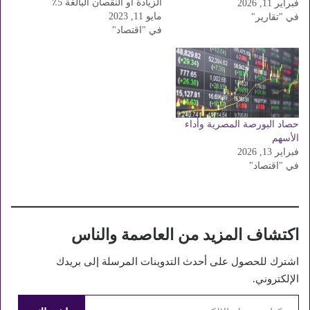
الزيادة أو النقصان البالغة 5٪
فبراير 11, 2026
مايو 11, 2023
خلال جلسة تداول اليوم
في "تقارير"
في "اقتصاد"
الخميس ، وهي: المشروعات
الصناعية والهندسية ، والصخور
العربية للبلاستيك. الصناعات
والنصر للاعمال المدنية وكوبر
للاستثمار التجاري والتنمية
العقارية. …
حصاد البورصة المصرية وأداء
الأسهم
فبراير 13, 2026
في "اقتصاد"
اكتشاف المزيد من العاصمة والناس
اشترك للحصول على أحدث التدوينات المرسلة إلى بريدك
الإلكتروني.
كتابة بريدك الإلكتروني...