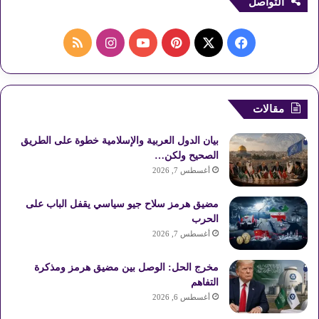
التواصل
ف
ب
ا
م
ي
X
ي
Y
ن
ل
س
ن
o
س
خ
مقالات
ب
ت
u
ت
ص
بيان الدول العربية والإسلامية خطوة على الطريق
و
ي
T
ق
ا
الصحيح ولكن…
أغسطس 7, 2026
ك
ر
u
ر
ل
مضيق هرمز سلاح جيو سياسي يقفل الباب على
ي
b
ا
م
الحرب
أغسطس 7, 2026
س
e
م
و
مخرج الحل: الوصل بين مضيق هرمز ومذكرة
ت
ق
التفاهم
ع
أغسطس 6, 2026