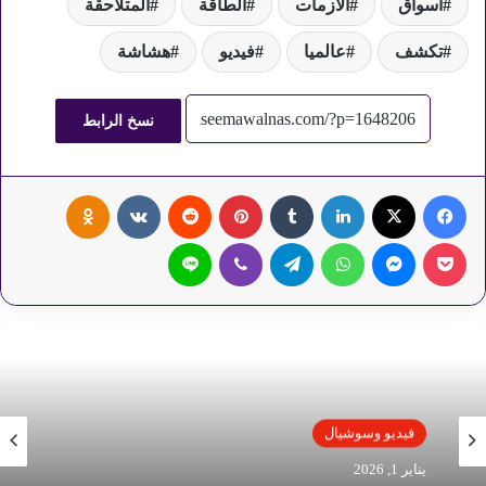
أسواق
الأزمات
الطاقة
المتلاحقة
تكشف
عالميا
فيديو
هشاشة
نسخ الرابط
فيسبوك
‫X
لينكدإن
‏Tumblr
بينتيريست
‏Reddit
‏VKontakte
Odnoklassniki
‫Pocket
ماسنجر
واتساب
تيلقرام
ڤايبر
لاين
فيديو وسوشيال
ديسمبر 30, 2025
فيديو وسوشيال