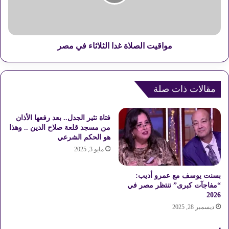
ه
ت
د
ا
د
ل
ة
ص
ب
ل
مواقيت الصلاة غدا الثلاثاء في مصر
ه
ا
ز
ة
ا
غ
ت
مقالات ذات صلة
د
أ
ا
ر
ا
فتاة تثير الجدل.. بعد رفعها الأذان
ض
ل
من مسجد قلعة صلاح الدين .. وهذا
ي
ث
هو الحكم الشرعي
ة
ل
مايو 3, 2025
ك
ا
ب
ث
ر
ا
بسنت يوسف مع عمرو أديب:
ى
ء
“مفاجآت كبرى” تنتظر مصر في
2026
ف
ي
ديسمبر 28, 2025
م
ص