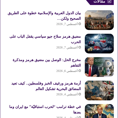
مقالات
ب
ت
u
ت
ص
بيان الدول العربية والإسلامية خطوة على الطريق
و
ي
T
ق
ا
الصحيح ولكن…
أغسطس 7, 2026
ك
ر
u
ر
ل
مضيق هرمز سلاح جيو سياسي يقفل الباب على
ي
b
ا
م
الحرب
أغسطس 7, 2026
س
e
م
و
مخرج الحل: الوصل بين مضيق هرمز ومذكرة
ت
ق
التفاهم
ع
أغسطس 6, 2026
R
أزمة هرمز ورغيف الخبز وفلسطين.. كيف تعيد
المضائق البحرية تشكيل العالم
S
أغسطس 4, 2026
S
في خطة ترامب “لحرب استباقيّة” مع ايران وما
بعدها
أغسطس 4, 2026