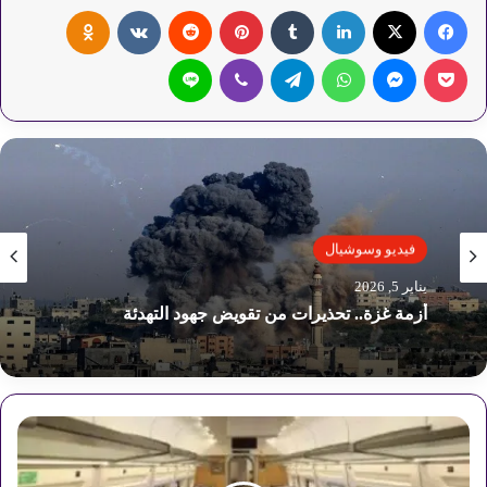
فيسبوك
‫X
لينكدإن
‏Tumblr
بينتيريست
‏Reddit
‏VKontakte
Odnoklassniki
‫Pocket
ماسنجر
واتساب
تيلقرام
ڤايبر
لاين
فيديو وسوشيال
فيديو وسوشيال
يناير 1, 2026
يناير 5, 2026
أبو عبيدة ويمان.. حوار الوداع الأخير
أزمة غزة.. تحذيرات من تقويض جهود التهدئة
د
ل
ي