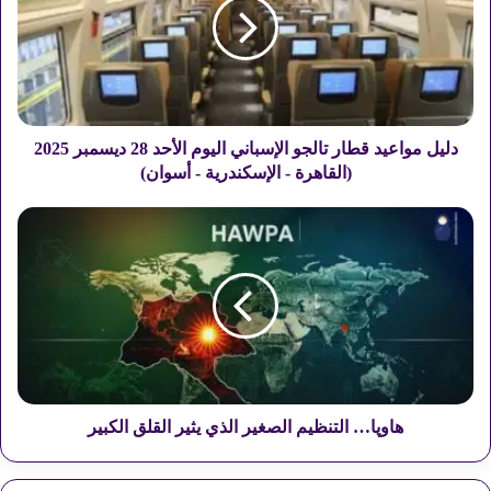
ل
م
و
ا
ع
ي
د
دليل مواعيد قطار تالجو الإسباني اليوم الأحد 28 ديسمبر 2025
ق
(القاهرة - الإسكندرية - أسوان)
ط
ا
ه
ر
ا
ت
و
ا
پ
ل
ا
ج
…
و
ا
ا
ل
ل
ت
إ
ن
هاوپا… التنظيم الصغير الذي يثير القلق الكبير
س
ظ
ب
ي