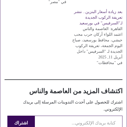
كل خط سير، وعدد الرحلات
في "مصر"
اللواء خالد عبدالعال : الإعلان
تحقيقًا للعدالة،…
عن الأسعار الجديدة للتعريفة
بعد زيادة أسعار البنزين.. ننشر
على مداخل جميع المواقف
تعريفة الركوب الجديدة
بصورة واضحة أمام المواطنين
لـ”السرفيس” في بورسعيد
و تنسيق بين رؤساء الأحياء
القاهرة: العاصمة والناس
والجهات المعنية للمرور
اعتمد اللواء أركان حرب محب
وتكثيف الحملات الرقابية…
حبشي، محافظ بورسعيد، صباح
اليوم الجمعة، تعريفة الركوب
الجديدة لـ "السرفيس" داخل
أبريل 11, 2025
المحافظة، وذلك عقب قرار
في "محافظات"
لجنة التسعير التلقائي للمنتجات
البترولية بزيادة أسعار البنزين
والسولار 2 جنيه. وأعلنت
محافظة بورسعيد، في بيان لها،
عن رفع تعريفة السرفيس
اكتشاف المزيد من العاصمة والناس
داخل المحافظة من 4…
اشترك للحصول على أحدث التدوينات المرسلة إلى بريدك
الإلكتروني.
كتابة بريدك الإلكتروني...
اشتراك