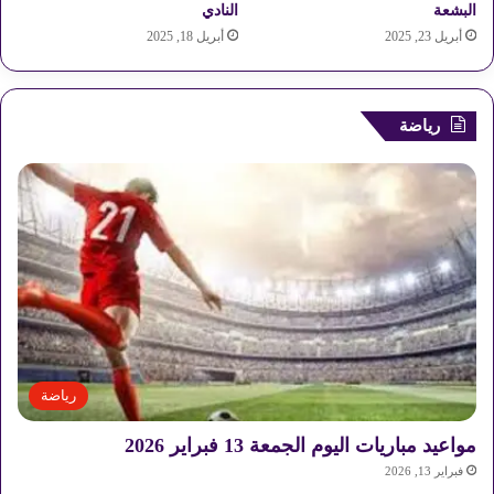
البشعة
النادي
0
ك
أبريل 23, 2025
أبريل 18, 2025
2
ب
5
ي
(
ر
ا
رياضة
ل
ق
ا
ه
ر
ة
-
ا
ل
إ
س
ك
رياضة
ن
د
مواعيد مباريات اليوم الجمعة 13 فبراير 2026
ر
فبراير 13, 2026
ي