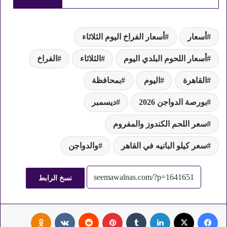
أسعار
أسعار الفراخ اليوم الثلاثاء
أسعار اللحوم البلدي اليوم
الثلاثاء
الفراخ
القاهرة
اليوم
بمحافظة
بورصة الدواجن 2026
ديسمبر
سعر اللحم الكندوز والمفروم
سعر كيلو البانيه في القاهر
والدواجن
نسخ الرابط
فيسبوك
‫X
لينكدإن
‏Tumblr
بينتيريست
‏Reddit
‏VKontakte
Odnoklassniki