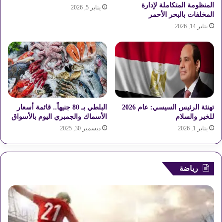
"
المنظومة المتكاملة لإدارة
يناير 5, 2026
ن
المخلفات بالبحر الأحمر
ق
يناير 14, 2026
ل
ا
ب
س
ي
ا
ر
ة
تهنئة الرئيس السيسي: عام 2026
البلطي بـ 80 جنيهاً.. قائمة أسعار
ز
للخير والسلام
الأسماك والجمبري اليوم بالأسواق
ي
يناير 1, 2026
ديسمبر 30, 2025
و
ت
ب
ق
رياضة
و
ي
س
ن
ا