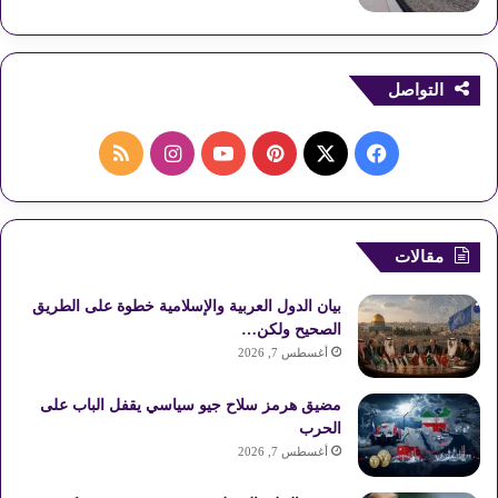
التواصل
ف
ب
ا
م
ي
X
ي
Y
ن
ل
س
ن
o
س
خ
مقالات
ب
ت
u
ت
ص
بيان الدول العربية والإسلامية خطوة على الطريق
و
ي
T
ق
ا
الصحيح ولكن…
أغسطس 7, 2026
ك
ر
u
ر
ل
مضيق هرمز سلاح جيو سياسي يقفل الباب على
ي
b
ا
م
الحرب
أغسطس 7, 2026
س
e
م
و