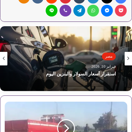
‫Pocket
ماسنجر
واتساب
تيلقرام
ڤايبر
لاين
مصر
مصر
فبراير 6, 2026
فبراير 10, 2026
آداب الدعاء: هل الإلحاح يمنع الاستجابة؟
ع
استقرار أسعار السولار والبنزين اليوم
و
د
ة
ا