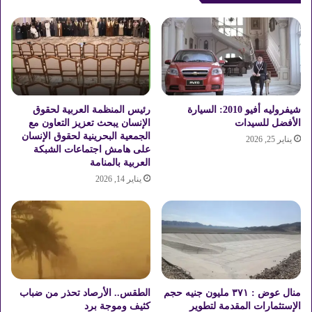
ر
ف
-
ا
إ
ء
س
و
ك
ه
ن
ب
د
ي
ر
ت
شيفروليه أفيو 2010: السيارة
رئيس المنظمة العربية لحقوق
ي
ط
الأفضل للسيدات
الإنسان يبحث تعزيز التعاون مع
ة
الجمعية البحرينية لحقوق الإنسان
ل
يناير 25, 2026
على هامش اجتماعات الشبكة
"
ق
العربية بالمنامة
ا
"
يناير 14, 2026
ل
م
ز
ي
ر
ج
ا
ا
ع
ه
ي
ي
ب
ف
ع
ا
منال عوض : ٣٧١ مليون جنيه حجم
الطقس.. الأرصاد تحذر من ضباب
د
2
الإستثمارات المقدمة لتطوير
كثيف وموجة برد
ا