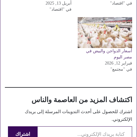
في "اقتصاد"
من خلال هذه السطور سعر
أبريل 13, 2025
وذلك لليوم الثالث على التوالي،
الفراخ البيضاء اليوم. وسجل
في "اقتصاد"
بعد موجة من الانخفاضات في
سعر الفراخ البيضاء اليوم نحو
الأسعار، حيث تراجع سعر كيلو
90 جنيهًا للكيلو وفقا لأسعار
الفراخ البيضاء بقيمة 2 جنيه،
بورصة الدواجن، ونقدم لكم…
فيما واصلت أسعار البيض
الثبات في الأسواق دون تغيير
يُذكر.…
أسعار الدواجن والبيض في
مصر اليوم
فبراير 12, 2026
في "مجتمع"
اكتشاف المزيد من العاصمة والناس
اشترك للحصول على أحدث التدوينات المرسلة إلى بريدك
الإلكتروني.
كتابة بريدك الإلكتروني...
اشتراك