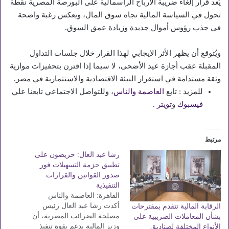
يُعد قرار إلغاء ضريبة الأرباح الرأسمالية على البورصة المصرية نقطة
تحول في السياسة المالية تجاه سوق المال، ويعكس رغبة واضحة
في جذب رؤوس أموال جديدة وزيادة عمق السوق.
ويُتوقع أن يظهر الأثر الإيجابي لهذا القرار خلال جلسات التداول
المقبلة عقب أجازة عيد الأضحى، لا سيما إذا اقترن بتحفيزات موازية
وثقة مستدامة في استقرار البيئة الاقتصادية والاستثمارية في مصر.
للمزيد : تابع
العاصمة والناس
، وللتواصل الاجتماعي تابعنا علي
فيسبوك
و
تويتر
.
مرتبط
رشا عبد العال: حريصون على
تطبيق حزمة التسهيلات فور
صدور القوانين والقرارات
التنفيذية
القاهرة: العاصمة والناس
أكدت رشا عبد العال رئيس
الرقابة المالية تتقدم بمقترحات
مصلحة الضرائب المصرية، أن
بشأن المعاملات الضريبية على
وزير المالية يدعم بقوة تنفيذ
الأنواع المختلفة لصناديق