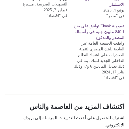
التسهيلات الضريبية، مشيرة
الاستثمار
فبراير 2, 2025
إلى حرصه الشديد على تقديم
يونيو 4, 2025
في "اقتصاد"
حزمة الحوافز والإجراءات
في "مصر"
المرنة التي تهدف إلى تخفيف
عمومية Ebank توافق على ضخ
الأعباء عن المجتمع الضريبي،
840.1 مليون جنيه في رأسماله
وتعزيز الثقة بين الممولين
المصدر والمدفوع
ومصلحة الضرائب، وتأكيده
وافقت الجمعية العامة غير
الدائم على أهمية تطوير
العادية للبنك المصري لتنمية
النظام…
الصادرات على اعتماد النظام
الداخلي الجديد للبنك، بما في
ذلك تعديل المادتين 6 و7، وذلك
يناير 17, 2024
بحسب بيان أصدره البنك
في "اقتصاد"
للبورصة المصرية اليوم.
وبحسب اللائحة الداخلية
الجديدة للبنك، فقد تقرر زيادة
رأس ماله المصدر والمدفوع
بمبلغ 840.1 مليون جنيه، ليرتفع
اكتشاف المزيد من العاصمة والناس
من 6.6 مليار…
اشترك للحصول على أحدث التدوينات المرسلة إلى بريدك
الإلكتروني.