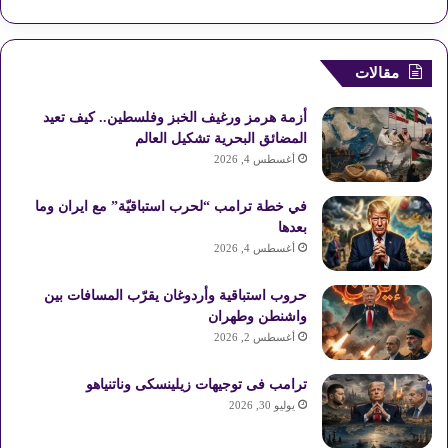
ي
X
ي
Y
ن
ل
س
ن
o
س
خ
مقالات
ب
ت
u
ت
ص
أزمة هرمز ورغيف الخبز وفلسطين.. كيف تعيد
و
ي
T
ق
ا
المضائق البحرية تشكيل العالم
أغسطس 4, 2026
ك
ر
u
ر
ل
في خطة ترامب “لحرب استباقيّة” مع ايران وما
ي
b
ا
م
بعدها
أغسطس 4, 2026
س
e
م
و
حروب استباقية وأردوغان يقرّب المسافات بين
ت
ق
واشنطن وطهران
ع
أغسطس 2, 2026
R
ترامب فى توجيهات زيلينسكى وناتنياهو
يوليو 30, 2026
S