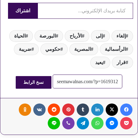
كتابة بريدك الإلكتروني...
اشتراك
إلغاء
إلى
الأرباح
البورصة
الحياة
الرأسمالية
المصرية
حكومي
ضريبة
قرار
يعيد
نسخ الرابط
فيسبوك
‫X
لينكدإن
‏Tumblr
بينتيريست
‏Reddit
‏VKontakte
Odnoklassniki
‫Pocket
ماسنجر
واتساب
تيلقرام
ڤايبر
لاين