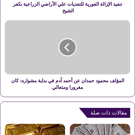
ا
تنفيذ الإزالة الفورية للتعديات علي الأراضي الزراعية بكفر
ل
الشيخ
ة
ا
ا
ل
ل
ف
م
و
ؤ
ر
ل
ي
ف
ة
م
ل
ح
ل
م
ت
و
المؤلف محمود حمدان عن أحمد آدم في بداية مشواره: كان
ع
د
مغرورا ومتعالي
د
ح
ي
م
ا
د
ت
ا
مقالات ذات صلة
ع
ن
ل
ع
ي
ن