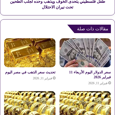
ت
ي
طفل فلسطيني يتحدى الخوف ويذهب وحده لجلب الطحين
ا
ي
تحت نيران الاحتلال
ه
ت
م
ح
ن
د
ل
ى
مقالات ذات صلة
ي
ا
ف
ل
ر
خ
ك
و
و
ف
ز
و
ن
ي
ذ
سعر الدولار اليوم الأربعاء 11
تحديث سعر الذهب في مصر اليوم
ه
فبراير 2026
فبراير 11, 2026
ب
فبراير 11, 2026
و
ح
د
ه
ل
ج