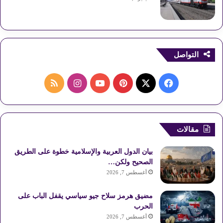
التواصل
ف
ب
ا
م
ي
X
ي
Y
ن
ل
س
ن
o
س
خ
مقالات
ب
ت
u
ت
ص
بيان الدول العربية والإسلامية خطوة على الطريق
و
ي
T
ق
ا
الصحيح ولكن…
أغسطس 7, 2026
ك
ر
u
ر
ل
مضيق هرمز سلاح جيو سياسي يقفل الباب على
ي
b
ا
م
الحرب
أغسطس 7, 2026
س
e
م
و