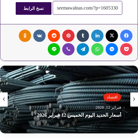
نسخ الرابط
فيسبوك
‫X
لينكدإن
‏Tumblr
بينتيريست
‏Reddit
‏VKontakte
Odnoklassniki
‫Pocket
ماسنجر
واتساب
تيلقرام
ڤايبر
لاين
اقتصاد
اقتصاد
فبراير 12, 2026
فبراير 12, 2026
أسعار الحديد اليوم الخميس 12 فبراير 2026