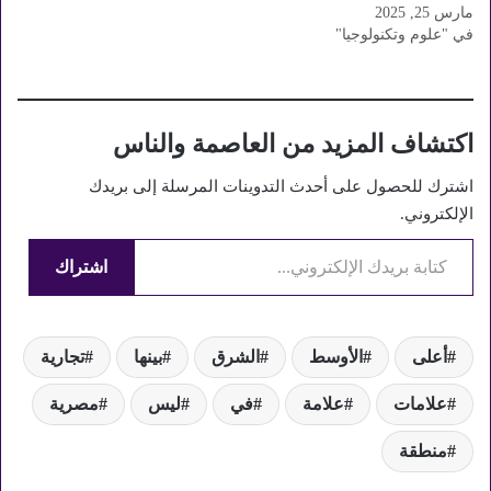
مارس 25, 2025
الأدوات للتوسع عالميًا. تُعد
في "علوم وتكنولوجيا"
شركة أزادا، وهي شركة سيو
مقرها الإمارات العربية
المتحدة، مثالًا بارزًا على ذلك.
بخبرة تزيد على 6 سنوات
وفريق محترف، قدّمت أزادا
اكتشاف المزيد من العاصمة والناس
خدماتها لأكثر من 200 عميل،…
اشترك للحصول على أحدث التدوينات المرسلة إلى بريدك
الإلكتروني.
كتابة بريدك الإلكتروني...
اشتراك
أعلى
الأوسط
الشرق
بينها
تجارية
علامات
علامة
في
ليس
مصرية
منطقة