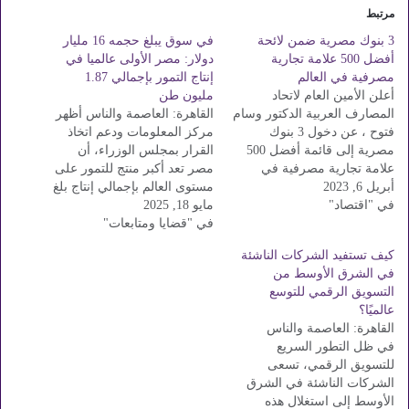
مرتبط
3 بنوك مصرية ضمن لائحة
في سوق يبلغ حجمه 16 مليار
أفضل 500 علامة تجارية
دولار: مصر الأولى عالميا في
مصرفية في العالم
إنتاج التمور بإجمالي 1.87
أعلن الأمين العام لاتحاد
مليون طن
المصارف العربية الدكتور وسام
القاهرة: العاصمة والناس أظهر
فتوح ، عن دخول 3 بنوك
مركز المعلومات ودعم اتخاذ
مصرية إلى قائمة أفضل 500
القرار بمجلس الوزراء، أن
علامة تجارية مصرفية في
مصر تعد أكبر منتج للتمور على
أبريل 6, 2023
العالم لعام 2022 ، بناءً على
مستوى العالم بإجمالي إنتاج بلغ
في "اقتصاد"
دراسة تحليلية صادرة عن
مايو 18, 2025
حوالي 1.87 مليون طن، ما
الأمانة العامة لمجلس الإدارة.
في "قضايا ومتابعات"
يمثل 19.33% من الإنتاج
اتحاد المصارف العربية. ترتيب
العالمي، تليها المملكة العربية
كيف تستفيد الشركات الناشئة
البنوك حسب قيمة العلامة
السعودية بإنتاج بلغ 1.64 مليون
في الشرق الأوسط من
التجارية هو: البنك الأهلي
طن بنسبة 17.01%، ثم الجزائر
التسويق الرقمي للتوسع
المصري…
في المرتبة الثالثة بإنتاج…
عالميًا؟
القاهرة: العاصمة والناس
في ظل التطور السريع
للتسويق الرقمي، تسعى
الشركات الناشئة في الشرق
الأوسط إلى استغلال هذه