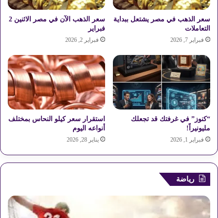
ل
سعر الذهب في مصر يشتعل ببداية
سعر الذهب الآن في مصر الاثنين 2
ب
التعاملات
فبراير
ا
ل
فبراير 7, 2026
فبراير 2, 2026
ط
ح
ي
ن
ت
ح
ت
“كنوز” في غرفتك قد تجعلك
استقرار سعر كيلو النحاس بمختلف
ن
مليونيراً!
أنواعه اليوم
ي
فبراير 1, 2026
يناير 28, 2026
ر
ا
ن
ا
رياضة
ل
ا
ح
ت