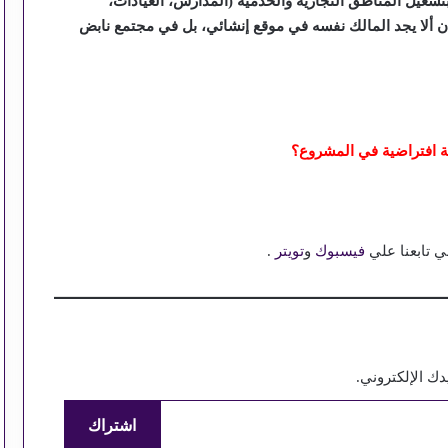
تشغيل المناطق التجارية والخدمية (المدارس، العيادات،
ن ألا يجد المالك نفسه في موقع إنشائي، بل في مجتمع نابض
 افتراضية في المشروع؟
ي تابعنا علي
فيسبوك
و
تويتر
.
استقرار أسعار السولار والبنزين اليوم
ك الإلكتروني.
اشتراك
آداب الدعاء: هل الإلحاح يمنع الاستجابة؟