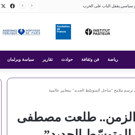
X
فيسب
 سياسي يقفل الباب على الحرب
رياضة
فن وثقافة
حوادث
تقارير
سياسة وبرلمان
سم ملامح “ساحل المتوسّط الجديد” بمعايير عالمية
الزمن.. طلعت مصطفى
لمتوسّط الجديد”