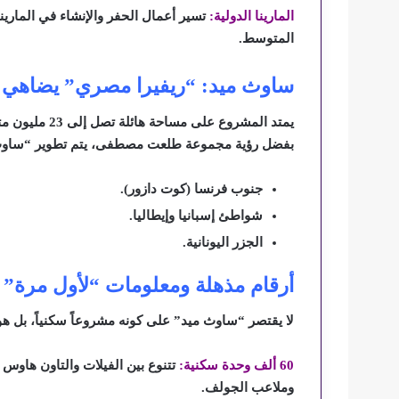
المارينا الدولية:
تسير أعمال الحفر والإنشاء في الماري
المتوسط.
ساوث ميد: “ريفيرا مصري” يضاهي ش
يمتد المشروع ع
بفضل رؤية مجموعة طلعت مصطفى، يتم تطوير “ساوث م
جنوب فرنسا (كوت دازور).
شواطئ إسبانيا وإيطاليا.
الجزر اليونانية.
أرقام مذهلة ومعلومات “لأول مرة”
لا يقتصر “ساوث ميد” على كونه مشروعاً سكنياً، بل هو
60 ألف وحدة سكنية:
تتنوع بين الفيلات والتاون هاوس و
وملاعب الجولف.