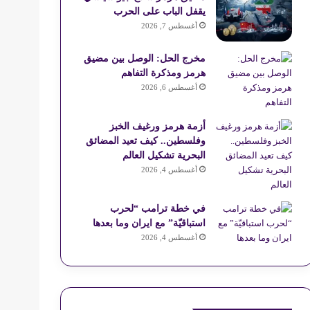
س
e
م
و
يقفل الباب على الحرب
أغسطس 7, 2026
ت
ق
ع
مخرج الحل: الوصل بين مضيق
هرمز ومذكرة التفاهم
R
أغسطس 6, 2026
S
أزمة هرمز ورغيف الخبز
وفلسطين.. كيف تعيد المضائق
S
البحرية تشكيل العالم
أغسطس 4, 2026
في خطة ترامب “لحرب
استباقيّة” مع ايران وما بعدها
أغسطس 4, 2026