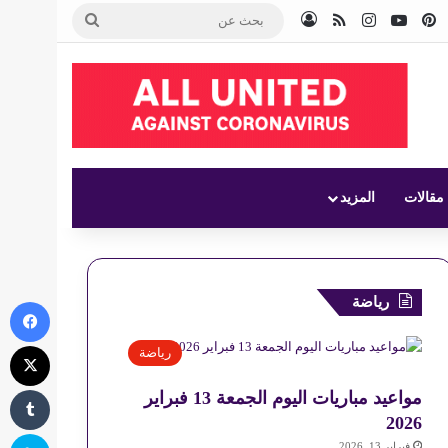
‫
وك
بينتيريست
‫YouTube
انستقرام
ملخص الموقع RSS
تسجيل الدخول
بحث
عن
مقالات
المزيد
رياضة
في
‫X
رياضة
مواعيد مباريات اليوم الجمعة 13 فبراير
2026
سك
فبراير 13, 2026