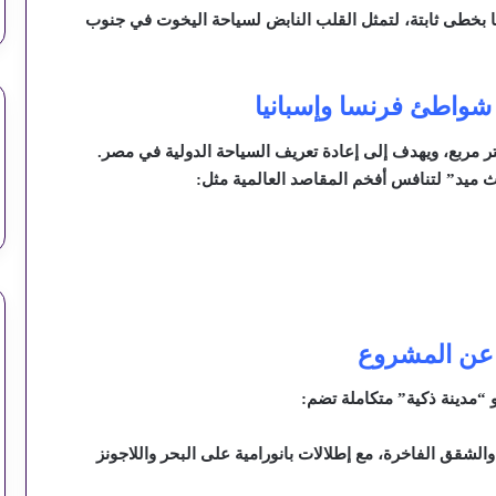
نا بخطى ثابتة، لتمثل القلب النابض لسياحة اليخوت في جنوب
واطئ فرنسا وإسبانيا
لى مساحة هائلة تصل إلى 23 مليون متر مربع، ويهدف إلى إعادة تعريف السياحة الدولية في مصر.
يد” لتنافس أفخم المقاصد العالمية مثل:
 عن المشروع
 “مدينة ذكية” متكاملة تضم:
الشقق الفاخرة، مع إطلالات بانورامية على البحر واللاجونز