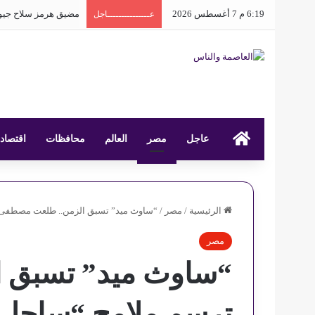
6:19 م 7 أغسطس 2026
مضيق هرمز سلاح جيو
عـــــــــــــــاجل
عاجل
العاصمة والناس
مصر
العالم
محافظات
اقتصاد
الرئيسية
/
مصر
/
“ساوث ميد” تسبق الزمن.. طلعت مصطفى تر
مصر
“ساوث ميد” تسبق 
ترسم ملامح “ساحل ا