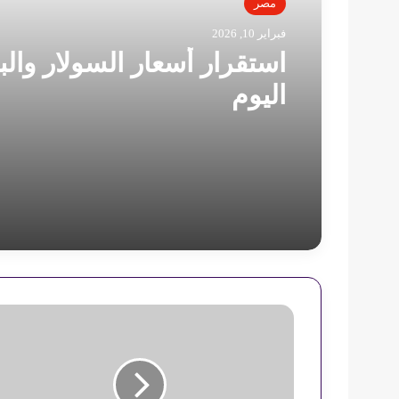
مصر
فبراير 10, 2026
استقرار أسعار السولار والب
اليوم
ح
ر
ب
ا
ل