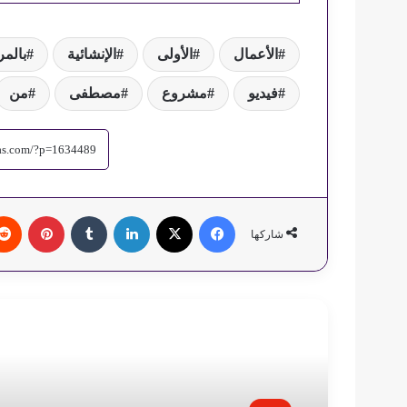
الأعمال
الأولى
الإنشائية
بالمر
فيديو
مشروع
مصطفى
من
فيسبوك
‫X
لينكدإن
‏Tumblr
بينتيريست
شاركها
أقرأ التالي