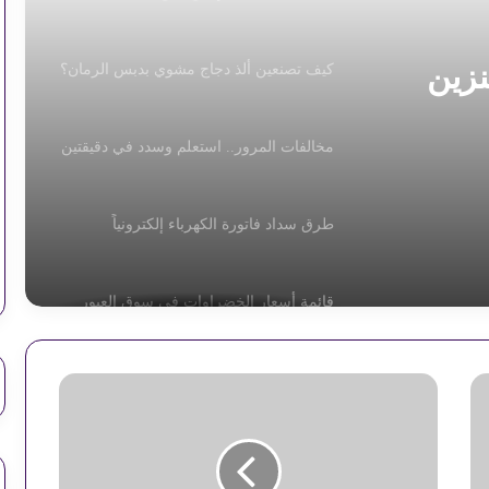
نزين
كيف تصنعين ألذ دجاج مشوي بدبس الرمان؟
مخالفات المرور.. استعلم وسدد في دقيقتين
طرق سداد فاتورة الكهرباء إلكترونياً
قائمة أسعار الخضراوات في سوق العبور
اليوم
ر
استقرار أسعار السولار والبنزين اليوم
س
م
يً
ا
آداب الدعاء: هل الإلحاح يمنع الاستجابة؟