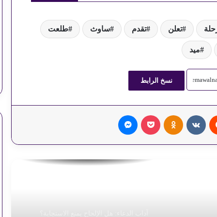
حلة
تعلن
تقدم
ساوث
طلعت
كيف تصنعين ألذ دجاج مشوي بدبس الرمان؟
ميد
مخالفات المرور.. استعلم وسدد في دقيقتين
نسخ الرابط
طرق سداد فاتورة الكهرباء إلكترونياً
‏Reddit
‏VKontakte
Odnoklassniki
‫Pocket
ماسنجر
قائمة أسعار الخضراوات في سوق العبور
اليوم
استقرار أسعار السولار والبنزين اليوم
آداب الدعاء: هل الإلحاح يمنع الاستجابة؟