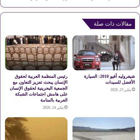
أ
د
س
و
و
ا
ا
مقالات ذات صلة
ل
ن
أ
و
س
ا
م
ل
ن
م
ت
ن
ا
ي
ل
ا
ي
شيفروليه أفيو 2010: السيارة
رئيس المنظمة العربية لحقوق
ل
و
الأفضل للسيدات
الإنسان يبحث تعزيز التعاون مع
إ
الجمعية البحرينية لحقوق الإنسان
م
يناير 25, 2026
على هامش اجتماعات الشبكة
ق
ا
العربية بالمنامة
ا
ل
يناير 14, 2026
م
خ
ة
م
ع
ي
د
س
د
5