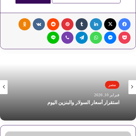
فيسبوك
‫X
لينكدإن
‏Tumblr
بينتيريست
‏Reddit
‏VKontakte
Odnoklassniki
‫Pocket
ماسنجر
واتساب
تيلقرام
ڤايبر
لاين
مصر
فبراير 10, 2026
استقرار أسعار السولار والبنزين اليوم
ق