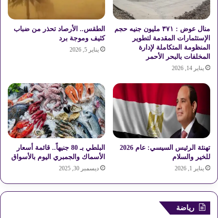
م
ي
ن
و
ق
ن
منال عوض : ٣٧١ مليون جنيه حجم
الطقس.. الأرصاد تحذر من ضباب
ر
ي
الإستثمارات المقدمة لتطوير
كثيف وموجة برد
ى
و
المنظومة المتكاملة لإدارة
يناير 5, 2026
ا
2
المخلفات بالبحر الأحمر
ل
0
يناير 14, 2026
ظ
2
ه
5
ي
ر
ا
ل
ص
ح
تهنئة الرئيس السيسي: عام 2026
البلطي بـ 80 جنيهاً.. قائمة أسعار
ر
للخير والسلام
الأسماك والجمبري اليوم بالأسواق
ا
يناير 1, 2026
ديسمبر 30, 2025
و
ي
رياضة