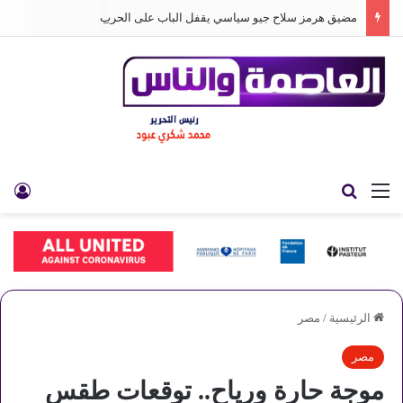
مضيق هرمز سلاح جيو سياسي يقفل الباب على الحرب
القائمة
بحث عن
تس
الرئيسية
/
مصر
مصر
موجة حارة ورياح.. توقعات طقس