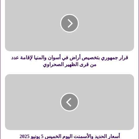
ر
ا
ر
ج
م
ه
و
ر
ي
قرار جمهوري بتخصيص أراض في أسوان والمنيا لإقامة عدد
ب
من قرى الظهير الصحراوي
ت
خ
أ
ص
س
ي
ع
ص
ا
أ
ر
ر
ا
ا
ل
ض
ح
ف
د
ي
ي
أسعار الحديد والأسمنت اليوم الخميس 5 يونيو 2025