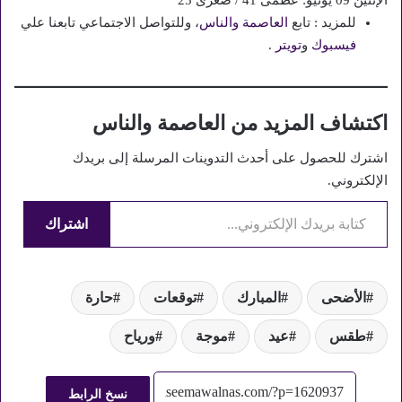
الإثنين 09 يونيو: عظمى 41 / صغرى 25
للمزيد : تابع
العاصمة والناس
، وللتواصل الاجتماعي تابعنا علي
فيسبوك
و
تويتر
.
اكتشاف المزيد من العاصمة والناس
اشترك للحصول على أحدث التدوينات المرسلة إلى بريدك
الإلكتروني.
كتابة بريدك الإلكتروني...
اشتراك
الأضحى
المبارك
توقعات
حارة
طقس
عيد
موجة
ورياح
نسخ الرابط