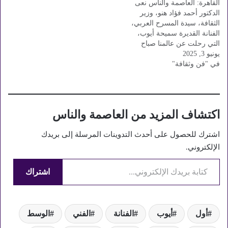
القاهرة: العاصمة والناس نعى
الدكتور أحمد فؤاد هنو، وزير
الثقافة، سيدة المسرح العربي،
الفنانة القديرة سميحة أيوب،
التي رحلت عن عالمنا صباح
يونيو 3, 2025
اليوم عن عمر ناهز 93 عامًا،
في "فن وثقافة"
بعد مسيرة فنية حافلة امتدت
لعقود، أثرت خلالها الحياة
الثقافية والفنية في مصر
والعالم العربي، وقدّمت خلالها
أعمالًا خالدة. وقال وزير
اكتشاف المزيد من العاصمة والناس
الثقافة…
اشترك للحصول على أحدث التدوينات المرسلة إلى بريدك
الإلكتروني.
كتابة بريدك الإلكتروني...
اشتراك
أول
أيوب
الفنانة
الفني
الوسط