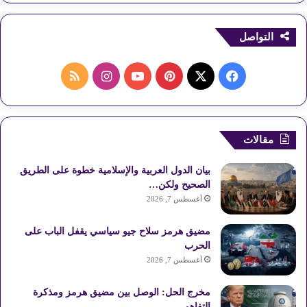
التواصل
ف
ب
ا
م
ي
X
ي
Y
ن
ل
س
ن
o
س
خ
مقالات
ب
ت
u
ت
ص
بيان الدول العربية والإسلامية خطوة على الطريق
و
ي
T
ق
ا
الصحيح ولكن…
أغسطس 7, 2026
ك
ر
u
ر
ل
مضيق هرمز سلاح جيو سياسي يقفل الباب على
ي
b
ا
م
الحرب
أغسطس 7, 2026
س
e
م
و
مخرج الحل: الوصل بين مضيق هرمز ومذكرة
ت
ق
التفاهم