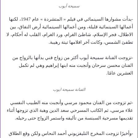
سميحة أيوب
-بدأت مشوارها السينمائي في فيلم « المتشردة » عام 1947، لكنها
أعمالها السينمائية قليلة، ومن أعمالها السينمائية أرض النفاق، بين
الاطلال، فجر الإسلام، شاطئ الغرام، ورد الغرام، القلب له أحكام، لا
تطفئ الشمس، وكانت آخر افلامها تيتة رهيبة.
-تزوجت الفنانة سميحة أيوب أكثر من زواج فني بدأتها بالزواج من
الفنان محسن سرحان وأنجبت منه ابنها إبراهيم وهي لم تكمل
العشرين عامًا.
الفنانة سميحة ايوب
-ثم تزوجت من الفنان محمود مرسي وأنجبت منه الطبيب النفسي
علاء مرسي، ثم الكاتب المسرحي سعد الدين وهبة الذي تزوجها أثناء
تقديمها مسرحية السبنسة من تأليفه واستمر الزواج حتى رحيله.
-وأخيرًا تزوجت المخرج التليفزيوني أحمد النحاس ولكن وقع الطلاق