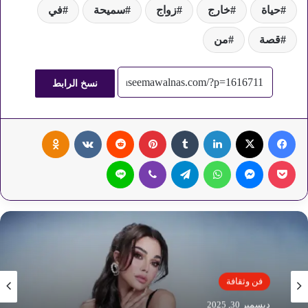
حياة
خارج
زواج
سميحة
في
قصة
من
نسخ الرابط
فيسبوك
‫X
لينكدإن
‏Tumblr
بينتيريست
‏Reddit
‏VKontakte
Odnoklassniki
‫Pocket
ماسنجر
واتساب
تيلقرام
ڤايبر
لاين
فن وثقافة
فن وثقافة