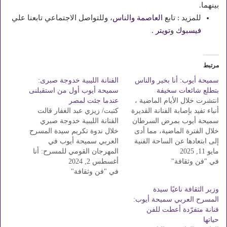
بينهما.
للمزيد : تابع
العاصمة والناس
، وللتواصل الاجتماعي تابعنا علي
فيسبوك
و
تويتر
.
مرتبط
سميحة أيوب: أنا بخير والناس
الفنانة الليبية خدوجة صبرى:
بتطلع شائعات سخيفة
سميحة أيوب أول من استقبلنى
انتشرت خلال الأيام الماضية ،
عندما جئت لمصر
أنباء تفيد بإصابة الفنانة القديرة
كتبت/ زيزي عبد الغفار قالت
سميحة أيوب بمرض السرطان
الفنانة الليبية خدوجة صبري
خلال الفترة الماضية، مما أدى
خلال ندوة تكريم سيدة المسرح
إلى ابتعادها عن الساحة الفنية
العربي سميحة أيوب في
مايو 11, 2025
خلال السنوات الأخيرة . قالت
المهرجان القومي للمسرح: أنا
في "فن وثقافة"
الفنانة القديرة سميحة أيوب ،
أغسطس 2, 2024
سعيدة جدًا بالاحتفال بنجمتنا
في مداخله هاتفيه لموقع صدي
في "فن وثقافة"
الكبيرة سيدة المسرح العربي
البلد، " أنا بخير وصحتي كويسة
سميحة أيوب، أنا فنانة ليبية
وزير الثقافة ناعيًا سيدة
وعندي استياء شديد من
مصرية، شكرًا مصر، عندما
المسرح العربي سميحة أيوب:
الاشاعات…
أتيت إلى مصر كانت البلاد
فنانة متفرّدة أعطت للفن
مجروحة، ووقتها فكرت في
حياتها
الذهاب إلى…