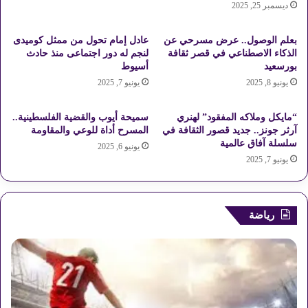
ا
ديسمبر 25, 2025
إ
ح
ل
ي
ى
بعلم الوصول.. عرض مسرحي عن
عادل إمام تحول من ممثل كوميدى
ا
ت
الذكاء الاصطناعي في قصر ثقافة
لنجم له دور اجتماعى منذ حادث
ل
ل
بورسعيد
أسيوط
د
أ
يونيو 8, 2025
يونيو 7, 2025
و
ب
ل
ي
“مايكل وملاكه المفقود” لهنري
سميحة أيوب والقضية الفلسطينية..
ي
ب
آرثر جونز.. جديد قصور الثقافة في
المسرح أداة للوعي والمقاومة
ا
ح
سلسلة آفاق عالمية
يونيو 6, 2025
ل
ت
يونيو 7, 2025
أ
ى
و
2
ل
2
ل
ي
رياضة
م
و
س
ن
ا
ي
ر
و
ر
ح
ل