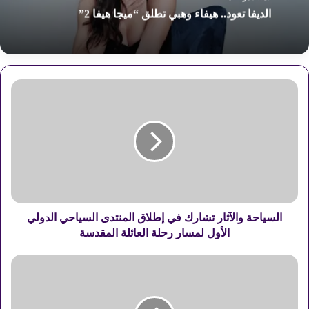
ديسمبر 29, 2025
ديسمبر 30, 2025
من الكيت كات إلى رسائل البحر.. 5 أفلام لخصت
مشروع داوود عبد السيد الفني
الديفا تعود.. هيفاء وهبي تطلق “ميجا هيفا 2”
ا
ل
س
ي
ا
ح
ة
و
ا
ل
السياحة والآثار تشارك في إطلاق المنتدى السياحي الدولي
آ
الأول لمسار رحلة العائلة المقدسة
ث
ا
ل
ر
و
ت
ف
ش
ت