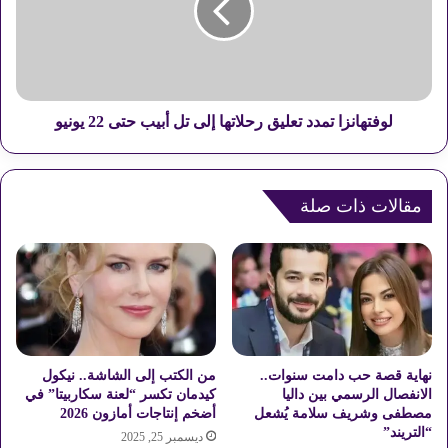
ا
ه
ر
ا
ك
ن
ف
ز
ي
ا
إ
ت
لوفتهانزا تمدد تعليق رحلاتها إلى تل أبيب حتى 22 يونيو
ط
م
ل
د
ا
د
ق
مقالات ذات صلة
ت
ا
ع
ل
ل
م
ي
ن
ق
ت
ر
د
ح
ى
ل
ا
ا
نهاية قصة حب دامت سنوات..
من الكتب إلى الشاشة.. نيكول
ل
ت
الانفصال الرسمي بين داليا
كيدمان تكسر “لعنة سكاربيتا” في
س
مصطفى وشريف سلامة يُشعل
أضخم إنتاجات أمازون 2026
ه
“التريند”
ي
ا
ديسمبر 25, 2025