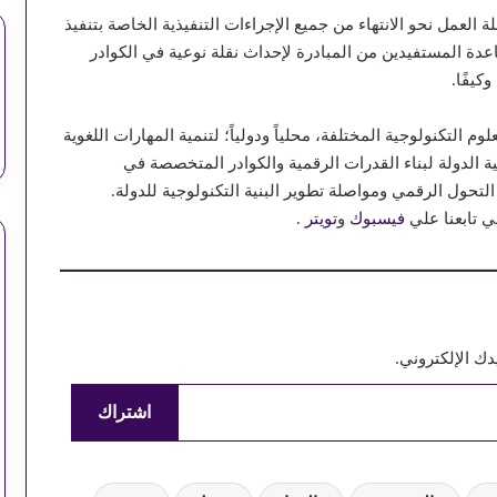
لعمل نحو الانتهاء من جميع الإجراءات التنفيذية الخاصة بتنفيذ
دة المستفيدين من المبادرة لإحداث نقلة نوعية في الكوادر
كيفًا.
 التكنولوجية المختلفة، محلياً ودولياً؛ لتنمية المهارات اللغوية
ة الدولة لبناء القدرات الرقمية والكوادر المتخصصة في
لتحول الرقمي ومواصلة تطوير البنية التكنولوجية للدولة.
ي تابعنا علي
فيسبوك
و
تويتر
.
استقرار أسعار السولار والبنزين اليوم
ك الإلكتروني.
اشتراك
آداب الدعاء: هل الإلحاح يمنع الاستجابة؟