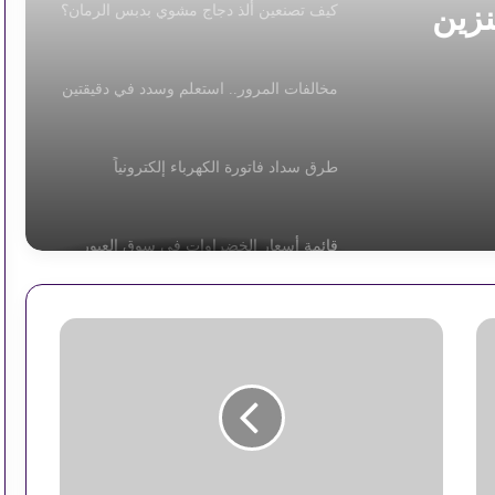
نزين
كيف تصنعين ألذ دجاج مشوي بدبس الرمان؟
مخالفات المرور.. استعلم وسدد في دقيقتين
طرق سداد فاتورة الكهرباء إلكترونياً
قائمة أسعار الخضراوات في سوق العبور
اليوم
ص
استقرار أسعار السولار والبنزين اليوم
ن
د
و
ق
آداب الدعاء: هل الإلحاح يمنع الاستجابة؟
"
د
ي