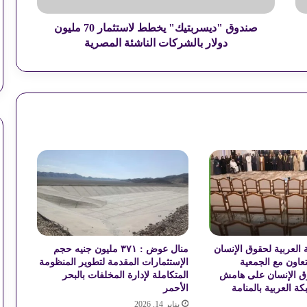
كيف تصنعين ألذ دجاج مشوي بدبس الرمان؟
س
ر
صندوق "ديسربتيك" يخطط لاستثمار 70 مليون
ب
دولار بالشركات الناشئة المصرية
مخالفات المرور.. استعلم وسدد في دقيقتين
ت
ي
ك
"
ي
خ
ط
ط
ل
ا
س
ت
ث
م
العربية لحقوق الإنسان
منال عوض : ٣٧١ مليون جنيه حجم
ا
تعاون مع الجمعية
الإستثمارات المقدمة لتطوير المنظومة
ر
وق الإنسان على هامش
المتكاملة لإدارة المخلفات بالبحر
7
ة العربية بالمنامة
الأحمر
0
يناير 14, 2026