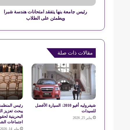
ة
ب
رئيس جامعة بنها يتفقد امتحانات هندسة شبرا
ن
ويطمئن على الطلاب
ه
ا
ي
ت
ف
مقالات ذات صلة
ق
د
ا
م
ت
ح
ا
ن
ا
شيفروليه أفيو 2010: السيارة الأفضل
رئيس المنظمة 
ت
للسيدات
يبحث تعزيز ال
ه
البحرينية لحق
يناير 25, 2026
ن
اجتماعات الشبك
د
يناير 14, 2026