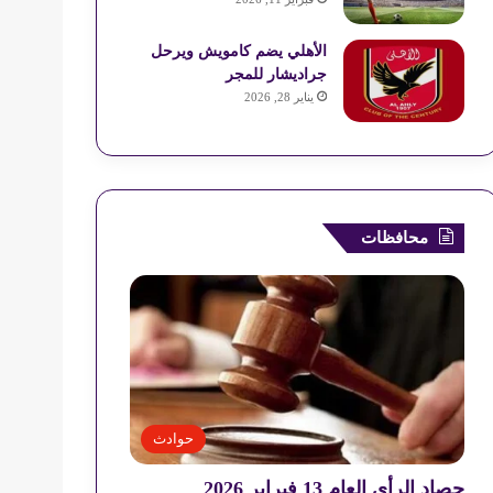
الأهلي يضم كامويش ويرحل
جراديشار للمجر
يناير 28, 2026
محافظات
حوادث
حصاد الرأي العام 13 فبراير 2026