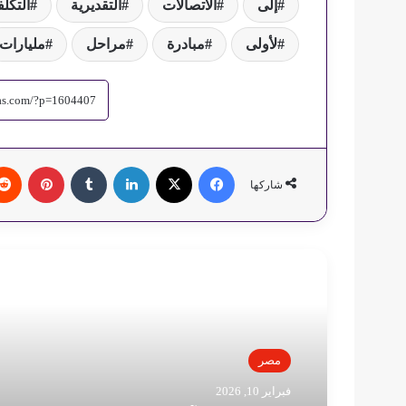
إلى
الاتصالات
التقديرية
التكلف
لأولى
مبادرة
مراحل
مليارات
فيسبوك
‫X
لينكدإن
‏Tumblr
بينتيريست
شاركها
أقرأ التالي
مصر
فبراير 10, 2026