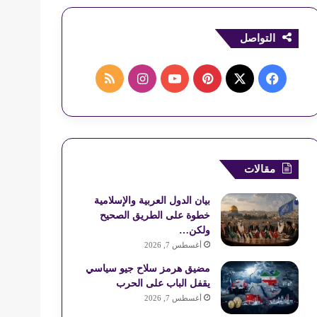
التواصل
ف
ب
ا
م
ي
X
ي
Y
ن
ل
س
ن
o
س
خ
ب
ت
u
ت
ص
مقالات
و
ي
T
ق
ا
بيان الدول العربية والإسلامية
خطوة على الطريق الصحيح
ك
ر
u
ر
ل
ولكن…
أغسطس 7, 2026
ي
b
ا
م
مضيق هرمز سلاح جيو سياسي
س
e
م
و
يقفل الباب على الحرب
أغسطس 7, 2026
ت
ق