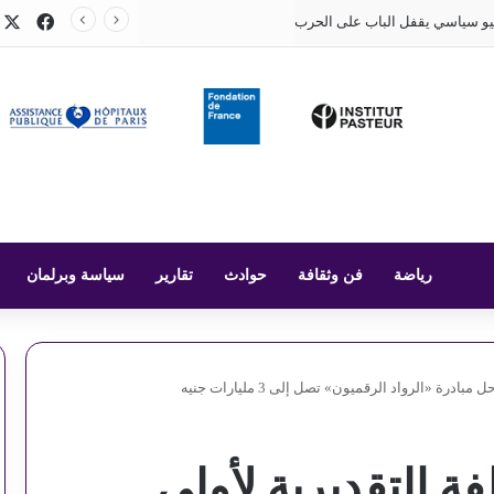
X
فيسب
و سياسي يقفل الباب على الحرب
رياضة
فن وثقافة
حوادث
تقارير
سياسة وبرلمان
درة «الرواد الرقميون» تصل إلى 3 مليارات جنيه
فة التقديرية لأولى