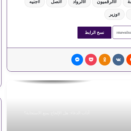
ة
الرقميون
الرواد
تصل
جنيه
كيف تصنعين ألذ دجاج مشوي بدبس الرمان؟
وزير
مخالفات المرور.. استعلم وسدد في دقيقتين
نسخ الرابط
طرق سداد فاتورة الكهرباء إلكترونياً
‏Reddit
‏VKontakte
Odnoklassniki
‫Pocket
ماسنجر
قائمة أسعار الخضراوات في سوق العبور
اليوم
استقرار أسعار السولار والبنزين اليوم
آداب الدعاء: هل الإلحاح يمنع الاستجابة؟