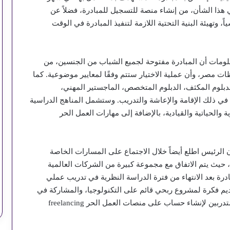
ات في هذا الشأن، من إنشاء منصة للتسجيل للمبادرة، فضلاً عن
ً، وتهيئة البنية التحتية اللازمة لتنفيذ المبادرة في الوقت
علومات أن المبادرة مفتوحة لجميع الشباب من الجنسين، من
ت مصر، وأن عملية الاختيار ستتم وفقًا لمعايير موضوعية. كما
دبلوم المكثف، الدبلوم المتخصص، الماجستير المهني،
ما في ذلك الإقامة والإعاشة والتدريب. وستشمل المناهج الدراسية
والحياتية والقيادية، بالإضافة إلى مهارات العمل الحر
الرئيس اطلع أيضاً خلال الاجتماع على المسارات الخاصة
ب، حيث يتم الاتفاق مع مجموعة كبيرة من الشركات العالمية
درة بعد الانتهاء من فترة الدراسة النظرية في تدريب عملي
ديم فكرة لمشروع ربحي قائم على التكنولوجيا، والمشاركة في
مشروعات مصر الرقمية، علاوة على مساعدة جميع المتدربين لإنشاء حساب على منصات العمل الحر freelancing