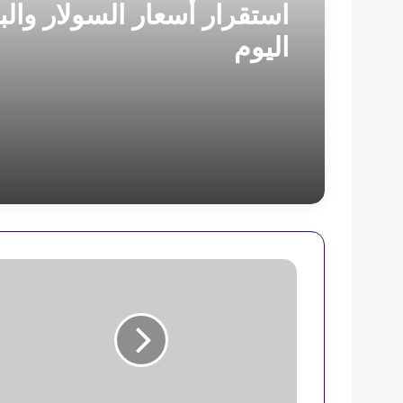
استقرار أسعار السولار والب
اليوم
ر
ئ
ي
س
ج
ا
م
ع