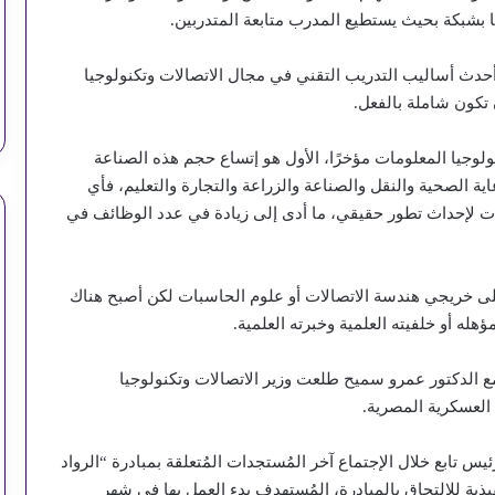
 بشبكة بحيث يستطيع المدرب متابعة المتدربين.
حدث أساليب التدريب التقني في مجال الاتصالات وتكنولوجيا
 تكون شاملة بالفعل.
ولوجيا المعلومات مؤخرًا، الأول هو إتساع حجم هذه الصناعة
لصحية والنقل والصناعة والزراعة والتجارة والتعليم، فأي
مات لإحداث تطور حقيقي، ما أدى إلى زيادة في عدد الوظائف في
ا على خريجي هندسة الاتصالات أو علوم الحاسبات لكن أصبح هناك
هله أو خلفيته العلمية وخبرته العلمية.
 الدكتور عمرو سميح طلعت وزير الاتصالات وتكنولوجيا
العسكرية المصرية.
س تابع خلال الإجتماع آخر المُستجدات المُتعلقة بمبادرة “الرواد
إجراءات التنفيذية للإلتحاق بالمبادرة، المُستهدف بدء العمل بها في شهر