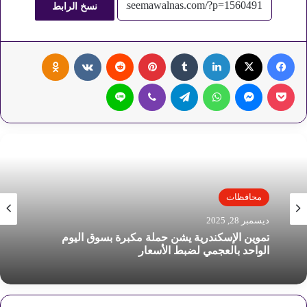
نسخ الرابط
فيسبوك
‫X
لينكدإن
‏Tumblr
بينتيريست
‏Reddit
‏VKontakte
Odnoklassniki
‫Pocket
ماسنجر
واتساب
تيلقرام
ڤايبر
لاين
محافظات
ديسمبر 28, 2025
تموين الإسكندرية يشن حملة مكبرة بسوق اليوم
الواحد بالعجمي لضبط الأسعار