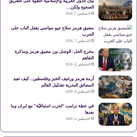
بيان الدول العربية والإسلامية خطوة على الطريق
و
ي
T
ق
ا
الصحيح ولكن…
أغسطس 7, 2026
ك
ر
u
ر
ل
مضيق هرمز سلاح جيو سياسي يقفل الباب على
ي
b
ا
م
الحرب
أغسطس 7, 2026
س
e
م
و
مخرج الحل: الوصل بين مضيق هرمز ومذكرة
ت
ق
التفاهم
أغسطس 6, 2026
ع
أزمة هرمز ورغيف الخبز وفلسطين.. كيف تعيد
R
المضائق البحرية تشكيل العالم
أغسطس 4, 2026
S
S
في خطة ترامب “لحرب استباقيّة” مع ايران وما
بعدها
أغسطس 4, 2026