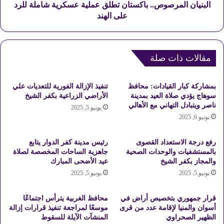
ا
م
البنيان المرصوص.. باكستان تطلق عملية عسكرية شاملة للرد
ت
ر
على الهند
ا
ص
ل
و
م
ص
و
.
مقالات ذات صلة
س
.
م
ب
بمشاركة كبار القيادات: محافظ
تنفيذ الإزالة الفورية للتعديات علي
ا
ا
سوهاج يؤدي صلاة العيد بمدينة
الأراضي الزراعية بكفر الشيخ
ل
ك
ناصر ويتبادل التهاني مع الأهالي
يونيو 5, 2025
ث
س
يونيو 6, 2025
ق
ت
ا
ا
ف
ن
رفع درجة الاستعداد القصوى
رئيس مدينة كفر الدوار يتابع
ي
ت
بالمستشفيات والوحدات الصحية
جاهزية الساحات المخصصة لصلاة
ل
والمجاز بكفر الشيخ
عيد الأضحى المبارك
ط
ل
ل
يونيو 5, 2025
يونيو 5, 2025
ع
ق
ا
ع
قرار جمهوري بتخصيص أراض في
محافظ الغربية يترأس اجتماعًا
م
م
أسوان والمنيا لإقامة عدد من قرى
موسعًا لمراجعة تنفيذ قرارات إزالة
ا
ل
الظهير الصحراوي
المنشآت الآيلة للسقوط
ل