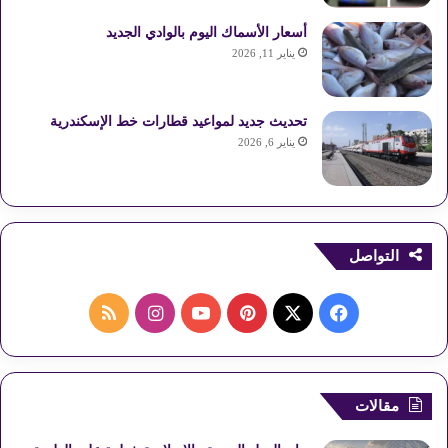
أسعار الأسماك اليوم بالوادي الجديد
يناير 11, 2026
تحديث جديد لمواعيد قطارات خط الإسكندرية
يناير 6, 2026
التواصل
ف
ب
ا
م
ي
X
ي
Y
ن
ل
س
ن
o
س
خ
مقالات
ب
ت
u
ت
ص