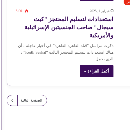
ر
فبراير 1, 2025
5٬001
استعدادات لتسليم المحتجز "كيث
سيجال" صاحب الجنسيتين الإسرائيلية
والأمريكية
ذكرت مراسل “قناة القاهرة القاهرة” في أخبار عاجلة ، أن
هناك استعدادات لتسليم المحتجز الثالث “Keith Seakal” ،
الذي يحمل…
أكمل القراءة »
الصفحة التالية