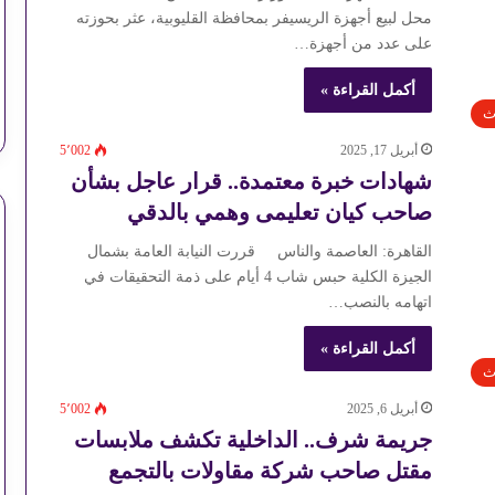
محل لبيع أجهزة الريسيفر بمحافظة القليوبية، عثر بحوزته
على عدد من أجهزة…
أكمل القراءة »
ث
أبريل 17, 2025
5٬002
شهادات خبرة معتمدة.. قرار عاجل بشأن
صاحب كيان تعليمى وهمي بالدقي
القاهرة: العاصمة والناس قررت النيابة العامة بشمال
الجيزة الكلية حبس شاب 4 أيام على ذمة التحقيقات في
اتهامه بالنصب…
أكمل القراءة »
ث
أبريل 6, 2025
5٬002
جريمة شرف.. الداخلية تكشف ملابسات
مقتل صاحب شركة مقاولات بالتجمع