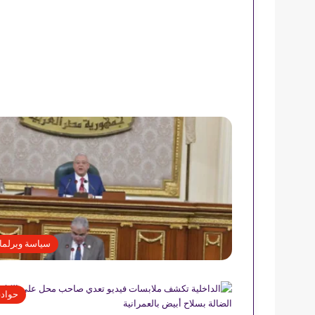
سياسة وبرلما
حواد