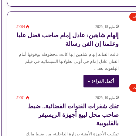
ة
مايو 18, 2025
5٬004
إلهام شاهين: عادل إمام صاحب فضل عليا
وعلمنا إن الفن رسالة
قالت الفنانة إلهام شاهين إنها كانت محظوظة بوقوفها أمام
الفنان عادل إمام في أولى بطولاتها السينمائية في فيلم
الهلفوت بعد…
أكمل القراءة »
ث
مايو 10, 2025
5٬001
تفك شفرات القنوات الفضائية.. ضبط
صاحب محل لبيع أجهزة الريسيفر
بالقليوبية
تمكنت الأجهزة الأمنية بوزارة الداخلية، من ضبط مالك