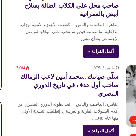
صاحب محل على الكلاب الضالة بسلاح
أبيض بالعمرانية
القاهرة: العاصمة والناس كشفت الأجهزة الأمنية بوزارة
الداخلية، ما تضمنه فيديو تم نشره على مواقع التواصل
الإجتماعى بشأن تضرر…
أكمل القراءة »
مارس 6, 2025
5٬004
سلّي صيامك ..محمد أمين لاعب الزمالك
صاحب أول هدف في تاريخ الدوري
المصري
القاهرة: العاصمة والناس تُعد بطولة الدوري المصري من
أقدم البطولات القارية والعربية إذ إنطلقت النسخة الأولى
منها عام 1948…
ة
أكمل القراءة »