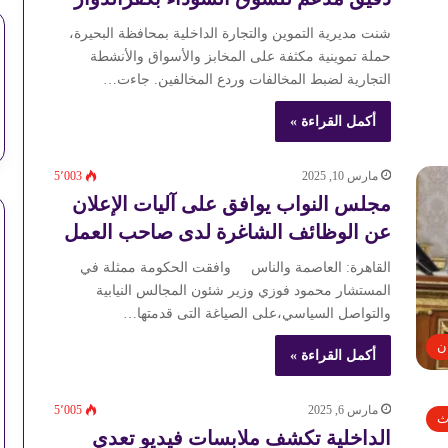
شنت مديرية التموين والتجارة الداخلية بمحافظة البحيرة،
حملة تموينية مكثفة على المخابز والأسواق والأنشطة
التجارية لضبط المخالفات وردع المخالفين. جاءت…
أكمل القراءة »
مارس 10, 2025
5٬003
مجلس النواب يوافق على آليات الإعلان
عن الوظائف الشاغرة لدى صاحب العمل
القاهرة: العاصمة والناس وافقت الحكومة ممثلة في
المستشار محمود فوزي وزير شئون المجالس النيابية
والتواصل السياسي،على الصياغة التى قدمتها…
ن
أكمل القراءة »
مارس 6, 2025
5٬005
ث
الداخلية تكشف ملابسات فيديو تعدي