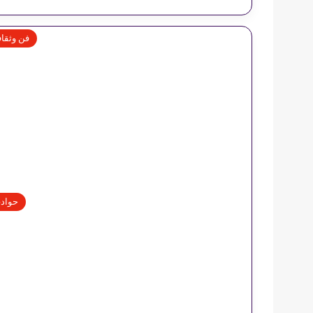
فن وثقاف
حواد