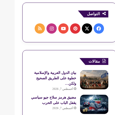
التواصل
ف
ب
ا
م
ي
X
ي
Y
ن
ل
س
ن
o
س
خ
ب
ت
u
ت
ص
مقالات
و
ي
T
ق
ا
بيان الدول العربية والإسلامية
خطوة على الطريق الصحيح
ك
ر
u
ر
ل
ولكن…
أغسطس 7, 2026
ي
b
ا
م
مضيق هرمز سلاح جيو سياسي
س
e
م
و
يقفل الباب على الحرب
أغسطس 7, 2026
ت
ق