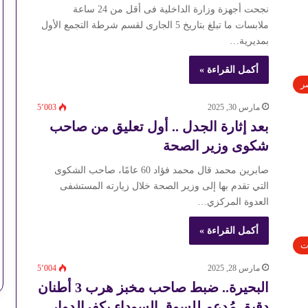
نجحت أجهزة وزارة الداخلية فى أقل من 24 ساعة
ملابسات ما تبلغ بتاريخ 5 الجارى لقسم شرطة التجمع الأول
بمديرية…
أكمل القراءة »
ر
مارس 30, 2025
5٬003
بعد إثارة الجدل .. أول تعليق من صاحب
شكوى وزير الصحة
صابرين محمد قال محمد فؤاد 60 عامًا، صاحب الشكوى
التي تقدم بها إلى وزير الصحة خلال زيارته المستشفى
العدوة المركزي…
أكمل القراءة »
ت
مارس 28, 2025
5٬004
البحيرة.. ضبط صاحب مخبز هرب 3 أطنان
دقيق مُدعم للسوق السوداء بكفرالدوار