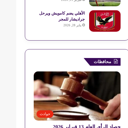
الأهلي يضم كامويش ويرحل
جراديشار للمجر
يناير 28, 2026
محافظات
حوادث
حصاد الرأي العام 13 فبراير 2026