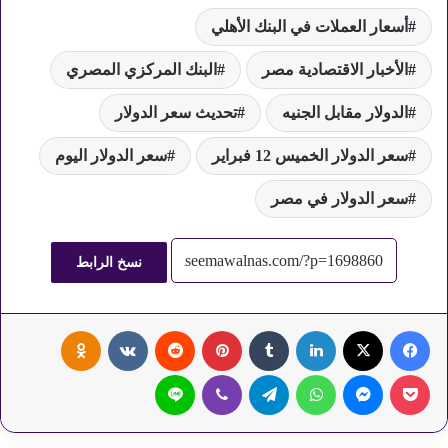
أسعار العملات في البنك الأهلي
الأخبار الاقتصادية مصر
البنك المركزي المصري
الدولار مقابل الجنيه
تحديث سعر الدولار
سعر الدولار الخميس 12 فبراير
سعر الدولار اليوم
سعر الدولار في مصر
نسخ الرابط
فيسبوك
‫X
لينكدإن
‏Tumblr
بينتيريست
‏Reddit
‏VKontakte
Odnoklassniki
‫Pocket
ماسنجر
واتساب
تيلقرام
ڤايبر
لاين