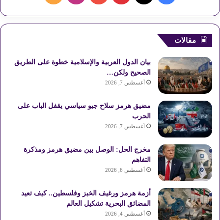
ي
X
ي
Y
ن
ل
س
ن
o
س
خ
مقالات
ب
ت
u
ت
ص
بيان الدول العربية والإسلامية خطوة على الطريق
و
ي
T
ق
ا
الصحيح ولكن…
أغسطس 7, 2026
ك
ر
u
ر
ل
مضيق هرمز سلاح جيو سياسي يقفل الباب على
ي
b
ا
م
الحرب
أغسطس 7, 2026
س
e
م
و
مخرج الحل: الوصل بين مضيق هرمز ومذكرة
ت
ق
التفاهم
ع
أغسطس 6, 2026
R
أزمة هرمز ورغيف الخبز وفلسطين.. كيف تعيد
المضائق البحرية تشكيل العالم
S
أغسطس 4, 2026