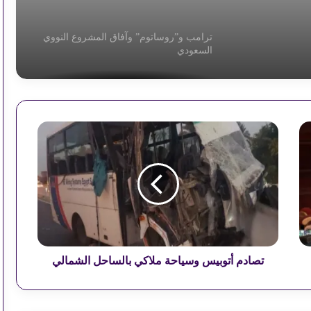
ترامب و”روساتوم” وآفاق المشروع النووي
السعودي
بعد فوز إسبانيا بكأس العالم.. هل يرضخ
ترامب لمذكرة التفاهم
ت
ص
ا
خريطة طريق أميركية لبلاد الشام تواكب
د
التصعيد العسكري
م
أ
ت
مستقبل البشرية بين فلسفتي “الصفقة”
و
و”الدولة”
ب
ي
تصادم أتوبيس وسياحة ملاكي بالساحل الشمالي
س
ترامب فى توجيهات زيلينسكى وناتنياهو
و
س