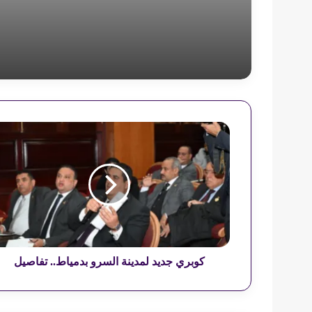
ك
و
ب
ر
ي
ج
د
ي
د
ل
كوبري جديد لمدينة السرو بدمياط.. تفاصيل
م
د
ي