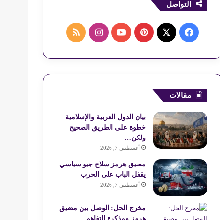
التواصل
ف
ب
ا
م
ي
X
ي
Y
ن
ل
س
ن
o
س
خ
ب
ت
u
ت
ص
مقالات
و
ي
T
ق
ا
بيان الدول العربية والإسلامية
خطوة على الطريق الصحيح
ك
ر
u
ر
ل
ولكن…
أغسطس 7, 2026
ي
b
ا
م
مضيق هرمز سلاح جيو سياسي
س
e
م
و
يقفل الباب على الحرب
أغسطس 7, 2026
ت
ق
ع
مخرج الحل: الوصل بين مضيق
هرمز ومذكرة التفاهم