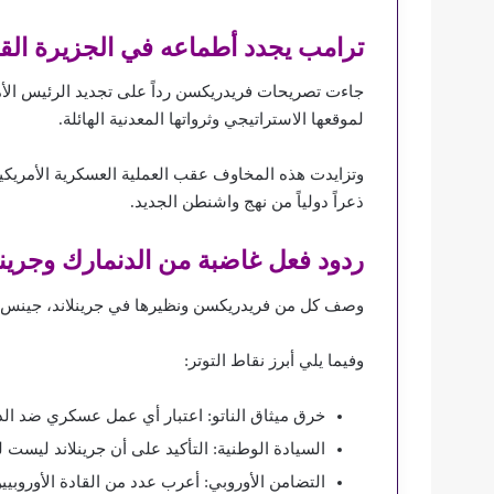
ترامب يجدد أطماعه في الجزيرة الق
جاءت تصريحات فريدريكسن رداً على تجديد الرئيس الأم
لموقعها الاستراتيجي وثرواتها المعدنية الهائلة.
وتزايدت هذه المخاوف عقب العملية العسكرية الأمريكية
ذعراً دولياً من نهج واشنطن الجديد.
ردود فعل غاضبة من الدنمارك وجرينل
وصف كل من فريدريكسن ونظيرها في جرينلاند، جينس فري
وفيما يلي أبرز نقاط التوتر:
خرق ميثاق الناتو: اعتبار أي عمل عسكري ضد الدن
السيادة الوطنية: التأكيد على أن جرينلاند ليست ل
التضامن الأوروبي: أعرب عدد من القادة الأوروب