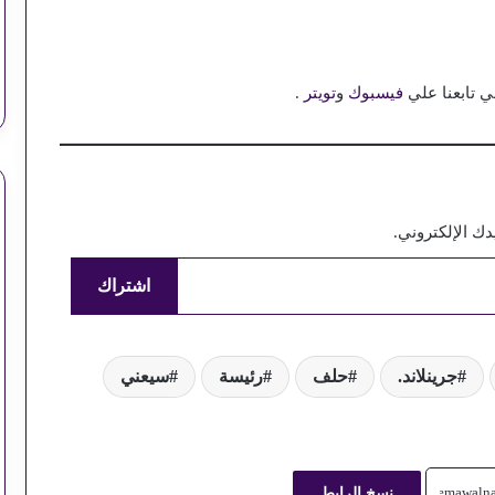
ي تابعنا علي
فيسبوك
و
تويتر
.
ك الإلكتروني.
اشتراك
خيارات دول الخليج المعقدة بين واشنطن
جرينلاند.
حلف
رئيسة
سيعني
وطهران
ترامب و”روساتوم” وآفاق المشروع النووي
نسخ الرابط
السعودي