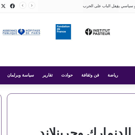
X
فيسب
 سياسي يقفل الباب على الحرب
رياضة
فن وثقافة
حوادث
تقارير
سياسة وبرلمان
لدنمارك وجرينلاند