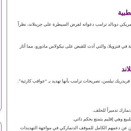
طبية
ريكي دونالد ترامب دعواته لفرض السيطرة على جرينلاند، نظراً
 في فنزويلا، والتي أدت للقبض على نيكولاس مادورو، مما أثار
اند
دريك نيلسن، تصريحات ترامب بأنها تهديد بـ “عواقب كارثية”.
مارك تدميراً للحلف.
لبيع وهي إقليم يتمتع بحكم ذاتي.
يين عن دعمهم الكامل للموقف الدنماركي في مواجهة التهديدات