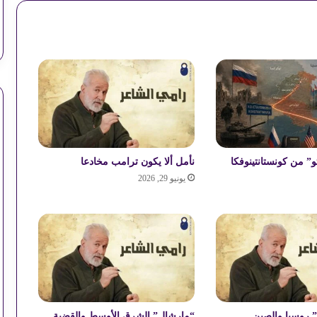
ي
ا
خيارات دول الخليج المعقدة بين واشنطن
ح
وطهران
ة
م
ل
ترامب و”روساتوم” وآفاق المشروع النووي
ا
السعودي
ك
ي
ب
بعد فوز إسبانيا بكأس العالم.. هل يرضخ
ا
تو” من كونستانتينوفكا
نأمل ألا يكون ترامب مخادعا
ترامب لمذكرة التفاهم
ل
يونيو 29, 2026
س
ا
ح
خريطة طريق أميركية لبلاد الشام تواكب
ل
التصعيد العسكري
ا
ل
ش
م
ا
 روسيا والصين
“مارشال” الشرق الأوسط والقضية