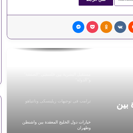
‏Reddit
‏VKontakte
Odnoklassniki
‫Pocket
ماسنجر
بعد فوز إسبانيا بكأس العالم.. هل يرضخ
ترامب لمذكرة التفاهم
خريطة طريق أميركية لبلاد الشام تواكب
التصعيد العسكري
مستقبل البشرية بين فلسفتي “الصفقة”
و”الدولة”
ترامب فى توجيهات زيلينسكى وناتنياهو
 بين
خيارات دول الخليج المعقدة بين واشنطن
وطهران