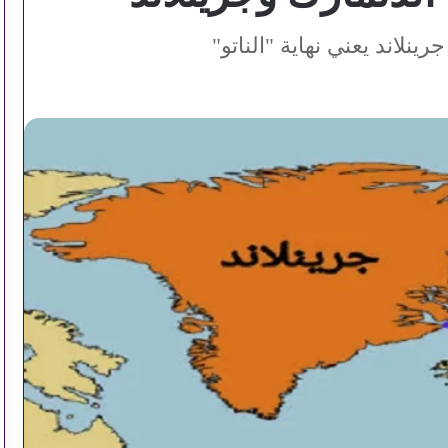
ينلاند يعني نهاية "الناتو"