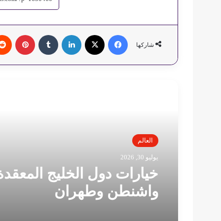
فيسبوك
‫X
لينكدإن
‏Tumblr
بينتيريست
شاركها
أقرأ التالي
العالم
يوليو 30, 2026
خيارات دول الخليج المعقدة
واشنطن وطهران