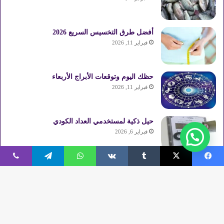
أفضل طرق التخسيس السريع 2026
فبراير 11, 2026
حظك اليوم وتوقعات الأبراج الأربعاء
فبراير 11, 2026
حيل ذكية لمستخدمي العداد الكودي
فبراير 6, 2026
فيسبوك
‫X
واتساب
تيلقرام
ڤايبر
© حقوق النشر 2026، جميع الحقوق محفوظة |
العاصمة والناس
زر
فيسبوك
‫X
بينتيريست
‫YouTube
انستقرام
ملخص