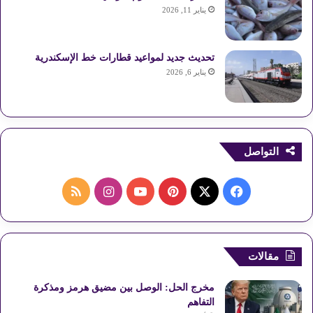
يناير 11, 2026
تحديث جديد لمواعيد قطارات خط الإسكندرية
يناير 6, 2026
التواصل
ف
ب
ا
م
ي
X
ي
Y
ن
ل
س
ن
o
س
خ
مقالات
ب
ت
u
ت
ص
مخرج الحل: الوصل بين مضيق هرمز ومذكرة
و
ي
T
ق
ا
التفاهم