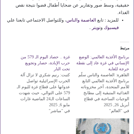
حقيقية، وسط صور وتقارير عن ضحايا أطفال قضوا نتيجة نقص
الغذاء.
للمزيد : تابع
العاصمة والناس
، وللتواصل الاجتماعي تابعنا علي
فيسبوك
و
تويتر
.
مرتبط
برنامج الأغذية العالمي: الوضع
غزة .. حصاد اليوم الـ 579 من
الإنساني في غزة عاد إلى نقطة
حرب الإبادة، حصار وتجويع
حرجة للغاية
تحت النار
القاهرة: العاصمة والناس سلّم
كتبت: رنيم شكري لا تزال آلة
برنامج الأغذية العالمي التابع
الحرب الإسرائيلية تواصل
للأمم المتحدة، آخر مخزوناته
عدوانها على قطاع غزة لليوم الـ
الغذائية المتبقية إلى مطابخ
579 على التوالي، حيث شهدت
الوجبات الساخنة في قطاع
الساعات الـ24 الماضية غارات
أبريل 26, 2025
غزة. وأعلن البرنامج أنه استنفد
مايو 6, 2025
جوية مكثفة استهدفت أحياء
في "العالم"
تماماً كافة الإمدادات المخصصة
في "مباشر"
سكنية في رفح وخانيونس ودير
للأسر، وسط استمرار إغلاق
البلح، مما أسفر عن سقوط
المعابر ومنع دخول المساعدات
عشرات الشهداء والجرحى،
الإنسانية منذ نحو شهرين. وقال
بينهم أطفال ونساء. ووفقاً