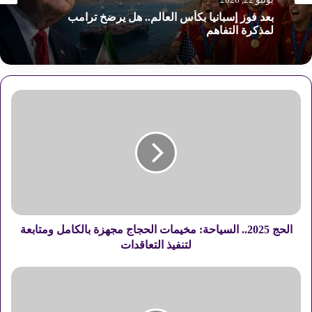
بعد فوز إسبانيا بكأس العالم.. هل يرضخ ترامب
لمذكرة التفاهم
ا
ل
ح
ج
2
0
2
5
.
.
الحج 2025.. السياحة: مخيمات الحجاج مجهزة بالكامل ومتابعة
ا
لتنفيذ التعاقدات
ل
س
و
ي
ك
ا
ي