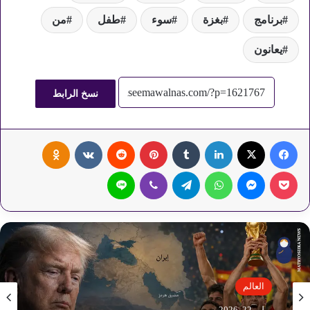
برنامج
بغزة
سوء
طفل
من
يعانون
نسخ الرابط
فيسبوك
‫X
لينكدإن
‏Tumblr
بينتيريست
‏Reddit
‏VKontakte
Odnoklassniki
‫Pocket
ماسنجر
واتساب
تيلقرام
ڤايبر
لاين
العالم
يوليو 22, 2026