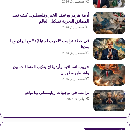
أغسطس 6, 2026
ك
ر
u
ر
ل
أزمة هرمز ورغيف الخبز وفلسطين.. كيف تعيد
ي
b
ا
م
المضائق البحرية تشكيل العالم
أغسطس 4, 2026
س
e
م
و
في خطة ترامب “لحرب استباقيّة” مع ايران وما
ت
ق
بعدها
ع
أغسطس 4, 2026
R
حروب استباقية وأردوغان يقرّب المسافات بين
واشنطن وطهران
S
أغسطس 2, 2026
S
ترامب فى توجيهات زيلينسكى وناتنياهو
يوليو 30, 2026