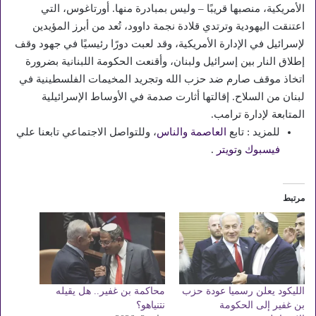
الأمريكية، منصبها قريبًا – وليس بمبادرة منها. أورتاغوس، التي
اعتنقت اليهودية وترتدي قلادة نجمة داوود، تُعد من أبرز المؤيدين
لإسرائيل في الإدارة الأمريكية، وقد لعبت دورًا رئيسيًا في جهود وقف
إطلاق النار بين إسرائيل ولبنان، وأقنعت الحكومة اللبنانية بضرورة
اتخاذ موقف صارم ضد حزب الله وتجريد المخيمات الفلسطينية في
لبنان من السلاح. إقالتها أثارت صدمة في الأوساط الإسرائيلية
المتابعة لإدارة ترامب.
للمزيد : تابع
العاصمة والناس
، وللتواصل الاجتماعي تابعنا علي
فيسبوك
و
تويتر
.
مرتبط
الليكود يعلن رسميا عودة حزب
محاكمة بن غفير.. هل يقيله
بن غفير إلى الحكومة
نتنياهو؟