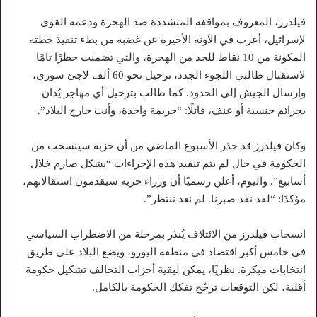
فيلدرز، المعروف بمواقفه المتشددة ضد الهجرة ودعمه القوي
لإسرائيل، أعرب في الآونة الأخيرة عن غضبه من بطء تنفيذ خطته
المكونة من 10 نقاط للحد من الهجرة، والتي تضمنت حظرًا تامًا
لاستقبال طالبي اللجوء الجدد، ترحيل نحو 60 ألف لاجئ سوري،
وإرسال الجيش إلى الحدود. كما طالب بترحيل أي مهاجر يُدان
بجرائم جنسية أو عنف، قائلًا: “جريمة واحدة، وأنت خارج البلاد”.
وكان فيلدرز قد حذر الأسبوع الماضي من أن حزبه سينسحب من
الحكومة في حال لم يتم تنفيذ هذه الإجراءات “بشكل صارم خلال
أسابيع”. واليوم، أعلن رسميًا أن وزراء حزبه سيقدمون استقالاتهم،
مؤكدًا: “لقد نفد صبرنا. لم نعد ننتظر”.
انسحاب فيلدرز من الائتلاف يُنذر بمرحلة من الاضطراب السياسي
في خامس أكبر اقتصاد في منطقة اليورو، ويضع البلاد على طريق
انتخابات مبكرة. نظريًا، يمكن لبقية أحزاب التحالف تشكيل حكومة
أقلية، لكن التوقعات ترجّح تفكك الحكومة بالكامل.