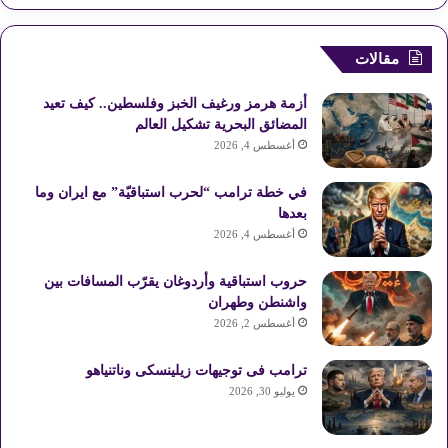
ي
X
ي
Y
ن
ل
س
ن
o
س
خ
مقالات
ب
ت
u
ت
ص
أزمة هرمز ورغيف الخبز وفلسطين.. كيف تعيد
و
ي
T
ق
ا
المضائق البحرية تشكيل العالم
أغسطس 4, 2026
ك
ر
u
ر
ل
في خطة ترامب “لحرب استباقيّة” مع ايران وما
ي
b
ا
م
بعدها
أغسطس 4, 2026
س
e
م
و
حروب استباقية وأردوغان يقرّب المسافات بين
ت
ق
واشنطن وطهران
ع
أغسطس 2, 2026
R
ترامب فى توجيهات زيلينسكى وناتنياهو
يوليو 30, 2026
S
S