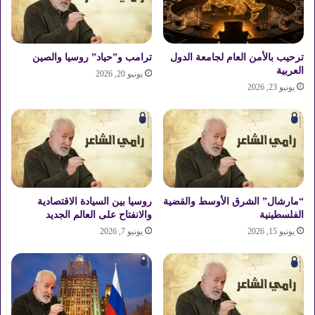
ا
م
ل
س
د
ف
م
ي
ترحيب بالأمن العام لجامعة الدول
ترامب و”حياد” روسيا والصين
ا
م
العربية
يونيو 20, 2026
ط
ص
يونيو 23, 2026
ي
ر
:
.
"
.
غ
م
ي
ا
ر
ا
س
ل
ع
“مارشال” الشرق الأوسط والقضية
روسيا بين السيادة الاقتصادية
م
الفلسطينية
والانفتاح على العالم الجديد
ي
ز
د
ا
يونيو 15, 2026
يونيو 7, 2026
"
ي
ا
ا
ل
ت