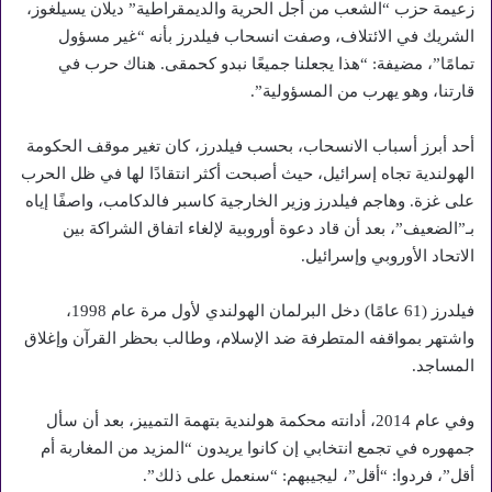
زعيمة حزب “الشعب من أجل الحرية والديمقراطية” ديلان يسيلغوز،
الشريك في الائتلاف، وصفت انسحاب فيلدرز بأنه “غير مسؤول
تمامًا”، مضيفة: “هذا يجعلنا جميعًا نبدو كحمقى. هناك حرب في
قارتنا، وهو يهرب من المسؤولية”.
أحد أبرز أسباب الانسحاب، بحسب فيلدرز، كان تغير موقف الحكومة
الهولندية تجاه إسرائيل، حيث أصبحت أكثر انتقادًا لها في ظل الحرب
على غزة. وهاجم فيلدرز وزير الخارجية كاسبر فالدكامب، واصفًا إياه
بـ”الضعيف”، بعد أن قاد دعوة أوروبية لإلغاء اتفاق الشراكة بين
الاتحاد الأوروبي وإسرائيل.
فيلدرز (61 عامًا) دخل البرلمان الهولندي لأول مرة عام 1998،
واشتهر بمواقفه المتطرفة ضد الإسلام، وطالب بحظر القرآن وإغلاق
المساجد.
وفي عام 2014، أدانته محكمة هولندية بتهمة التمييز، بعد أن سأل
جمهوره في تجمع انتخابي إن كانوا يريدون “المزيد من المغاربة أم
أقل”، فردوا: “أقل”، ليجيبهم: “سنعمل على ذلك”.