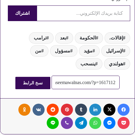
كتابة بريدك الإلكتروني...
اشتراك
إقالات.
الحكومة
بعد
ترامب
لإسرائيل
مؤيد
مسؤول
من
هولندي
ينسحب
نسخ الرابط
فيسبوك
‫X
لينكدإن
‏Tumblr
بينتيريست
‏Reddit
‏VKontakte
Odnoklassniki
‫Pocket
ماسنجر
واتساب
تيلقرام
ڤايبر
لاين