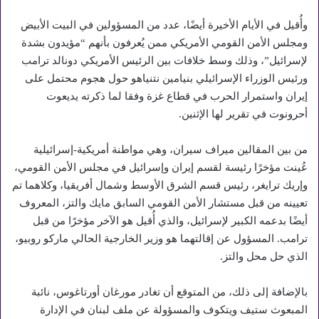
وأُقيل في الأيام الأخيرة أيضًا، عدد من المسؤولين في البيت الأبيض
ومجلس الأمن القومي الأمريكي ممن يُعرفون بأنهم “مؤيدون بشدة
لإسرائيل”، وذلك وسط خلافات بين الرئيس الأمريكي دونالد ترامب
ورئيس الوزراء الإسرائيلي بنيامين نتنياهو حول هجوم محتمل على
إيران واستمرار الحرب في قطاع غزة وفقا لما ذكرته يديعوت
أحرونوت في تقرير لها الإثنين.
من بين المقالين ميراف سيران، وهي مواطنة أمريكية-إسرائيلية
عُينت مؤخرًا رئيسة لقسم إيران وإسرائيل في مجلس الأمن القومي،
وإريك ترايغر، رئيس قسم الشرق الأوسط وشمال أفريقيا، وكلاهما تم
تعيينه من قبل مستشار الأمن القومي السابق مايك والتز، المعروف
أيضًا بدعمه الكبير لإسرائيل، والذي أُقيل هو الآخر مؤخرًا من قبل
ترامب. المسؤول عن إقالتهما هو وزير الخارجية الحالي ماركو روبيو،
الذي حل محل والتز.
بالإضافة إلى ذلك، من المتوقع أن تغادر مورغان أورتاغوس، نائبة
المبعوث ستيف ويتكوف والمسؤولة عن ملف لبنان في الإدارة