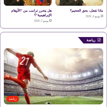
ي
ت
ماذا تفعل، بحق الجحيم؟
هل يتحرر ترامب من “الأوهام
ق
الإبراهيمية”؟
يونيو 4, 2026
د
يونيو 2, 2026
م
ه
ا
ل
رياضة
ل
م
و
ا
ط
ن
ي
ن
؟
رياضة