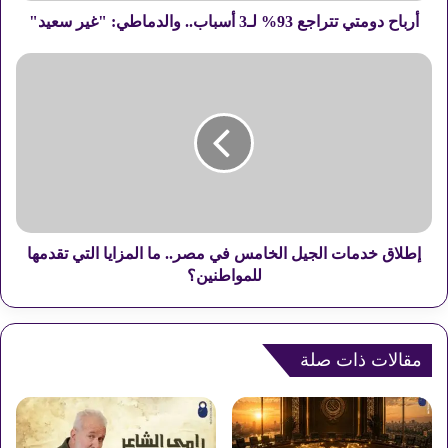
ي
أرباح دومتي تتراجع 93% لـ3 أسباب.. والدماطي: "غير سعيد"
ت
ت
إ
ر
ط
ا
ل
ج
ا
ع
ق
9
خ
3
د
%
م
ل
ا
ـ
ت
إطلاق خدمات الجيل الخامس في مصر.. ما المزايا التي تقدمها
3
ا
للمواطنين؟
أ
ل
س
ج
ب
ي
ا
ل
مقالات ذات صلة
ب
ا
.
ل
.
خ
و
ا