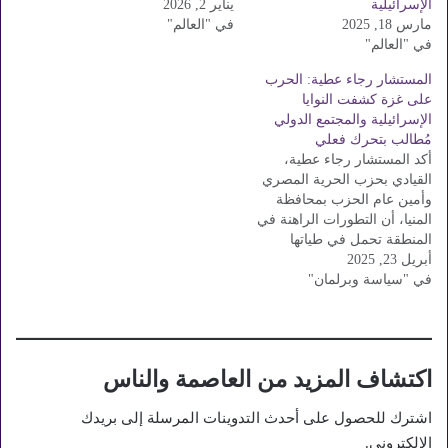
الإسرائيلية
يناير 2, 2026
مارس 18, 2025
في "العالم"
في "العالم"
المستشار رجاء عطية: الحرب
على غزة كشفت النوايا
الإسرائيلية والمجتمع الدولي
مُطالب بتحرك فعلي
أكد المستشار رجاء عطية،
القيادي بحزب الحرية المصري
وأمين عام الحزب بمحافظة
المنيا، أن التطورات الراهنة في
المنطقة تحمل في طياتها
أبريل 23, 2025
مخاطر شديدة، في ظل
في "سياسة وبرلمان"
العدوان الإسرائيلي المستمر
على قطاع غزة، الذي يهدف
إلى إبادة الشعب الفلسطيني
وتهجيره من أرضه، في خطوة
اعتبرها تكشف بوضوح عن
اكتشاف المزيد من العاصمة والناس
النوايا الحقيقية لإسرائيلية.
وأوضح…
اشترك للحصول على أحدث التدوينات المرسلة إلى بريدك
الإلكتروني.