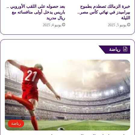
ل
ا
خبرة الزمالك تصطدم بطموح
بعد حصوله على اللقب الأوروبي ..
ا
ت
بيراميدز في نهائي كأس مصر..
باريس يدخل أولى منافساته مع
ء
م
الليلة
ريال مدريد
ص
يونيو 5, 2025
يونيو 4, 2025
ر
ا
ل
ز
رياضة
ر
ا
ع
ي
ة
م
ن
ذ
ب
د
ا
ي
رياضة
ة
2