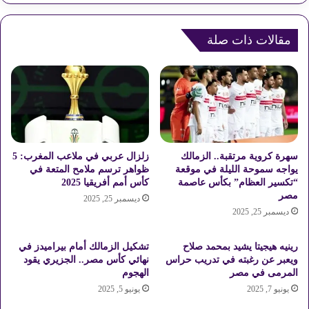
ا
و
ل
ن
ب
ط
مقالات ذات صلة
ن
ن
ك
.
ا
.
ل
ق
أ
ف
ه
ز
ل
ة
ي
ك
سهرة كروية مرتقبة.. الزمالك
زلزال عربي في ملاعب المغرب: 5
ا
ب
يواجه سموحة الليلة في موقعة
ظواهر ترسم ملامح المتعة في
ل
“تكسير العظام” بكأس عاصمة
كأس أمم أفريقيا 2025
ي
مصر
م
ر
ديسمبر 25, 2025
ص
ة
ديسمبر 25, 2025
ر
ف
ي
ي
رينيه هيجيتا يشيد بمحمد صلاح
تشكيل الزمالك أمام بيراميدز في
ل
ص
ويعبر عن رغبته في تدريب حراس
نهائي كأس مصر.. الجزيري يقود
ل
ا
المرمى في مصر
الهجوم
ع
د
يونيو 7, 2025
يونيو 5, 2025
م
ر