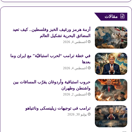
ي
X
ي
Y
ن
ل
س
ن
o
س
خ
مقالات
ب
ت
u
ت
ص
أزمة هرمز ورغيف الخبز وفلسطين.. كيف تعيد
و
ي
T
ق
ا
المضائق البحرية تشكيل العالم
أغسطس 4, 2026
ك
ر
u
ر
ل
في خطة ترامب “لحرب استباقيّة” مع ايران وما
ي
b
ا
م
بعدها
أغسطس 4, 2026
س
e
م
و
حروب استباقية وأردوغان يقرّب المسافات بين
ت
ق
واشنطن وطهران
ع
أغسطس 2, 2026
R
ترامب فى توجيهات زيلينسكى وناتنياهو
يوليو 30, 2026
S
S