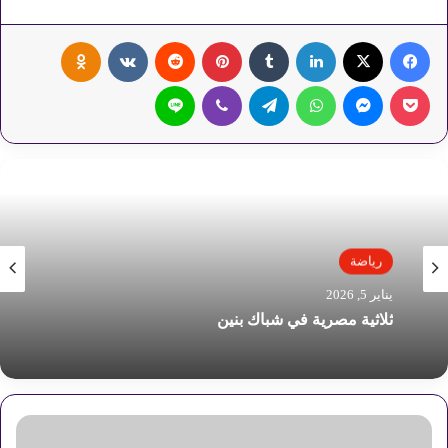
فيسبوك
‫X
لينكدإن
‏Tumblr
بينتيريست
‏Reddit
‏VKontakte
Odnoklassniki
‫Pocket
ماسنجر
واتساب
تيلقرام
ڤايبر
لاين
رياضة
يناير 5, 2026
ثلاثية مصرية في شباك بنين
ا
ل