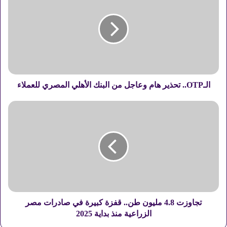
ـ
O
T
P
.
.
ت
ح
الـOTP.. تحذير هام وعاجل من البنك الأهلي المصري للعملاء
ذ
ي
ت
ر
ج
ه
ا
ا
و
م
ز
و
ت
ع
4
ا
.
ج
8
ل
م
تجاوزت 4.8 مليون طن.. قفزة كبيرة في صادرات مصر
م
ل
الزراعية منذ بداية 2025
ن
ي