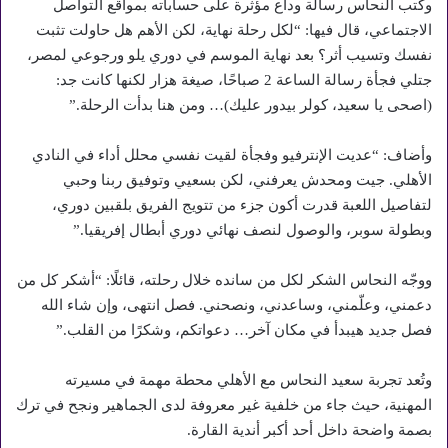
وكتب النحاس رسالة وداع مؤثرة على حساباته بمواقع التواصل
الاجتماعي، قال فيها: “لكل رحلة نهاية، لكن الأهم هل حاولت تثبت
نفسك وتسيب أثر؟ بعد نهاية الموسم في دوري يلو ورجوعي لمصر،
جتلي فجأة رسالة الساعة 2 صباحًا، صيغة هزار لكنها كانت جد:
(اصحى يا سعيد، كولر بيدور عليك)… ومن هنا بدأت الرحلة.”
وأضاف: “عديت الإنترفيو وفجأة لقيت نفسي محلل أداء في النادي
الأهلي. جيت ومحدش يعرفني، لكن بسعيي وتوفيق ربنا وحبي
لتفاصيل اللعبة قدرت أكون جزء من تتويج الفريق بلقبين دوري،
وبطولة سوبر، والوصول لنصف نهائي دوري أبطال إفريقيا.”
ووجّه النحاس الشكر لكل من سانده خلال رحلته، قائلًا: “أشكر كل من
دعمني، وعلّمني، وساعدني، ونصحني. فصل انتهى، وإن شاء الله
فصل جديد هيبدأ في مكان آخر… دعواتكم، وشكرًا من القلب.”
وتُعد تجربة سعيد النحاس مع الأهلي محطة مهمة في مسيرته
المهنية، حيث جاء من خلفية غير معروفة لدى الجماهير ونجح في ترك
بصمة واضحة داخل أحد أكبر أندية القارة.