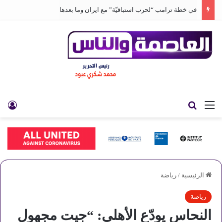
في خطة ترامب “لحرب استباقيّة” مع ايران وما بعدها
القائمة
بحث عن
تس
الرئيسية
/
رياضة
رياضة
النحاس يودّع الأهلي: “جيت مجهول